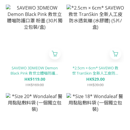
流感 Flu B/ 腺病毒 RSV/ 肺炎
支原體 MP/副流感 PIV 1/3型/
副流感PIV 2型/肺炎衣原體
CP)
SAVEWO 3DMEOW Demon
*2.5cm × 6cm* SAVEWO 救
Black Pink 救世立體喵防護口
世 TranSkin 全新人工皮防水
罩 粉墨 (30片獨立包裝/盒)
透氣繃 (水膠體) (5片/盒)
HK$119.00
HK$29.00
HK$169.00
HK$39.00