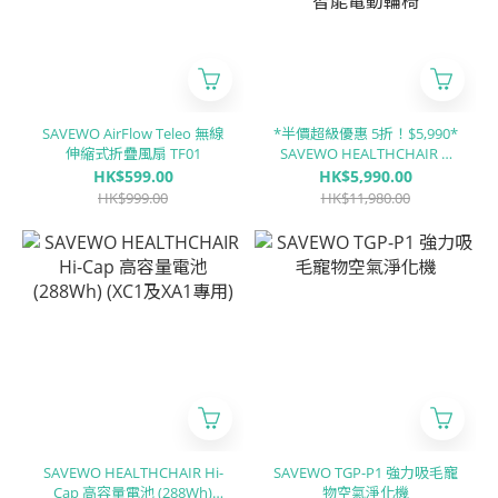
SAVEWO AirFlow Teleo 無線
*半價超級優惠 5折！$5,990*
伸縮式折疊風扇 TF01
SAVEWO HEALTHCHAIR X
ALUMINUM XA1 全鋁合金智
HK$599.00
HK$5,990.00
能電動輪椅
HK$999.00
HK$11,980.00
SAVEWO HEALTHCHAIR Hi-
SAVEWO TGP-P1 強力吸毛寵
Cap 高容量電池 (288Wh)
物空氣淨化機