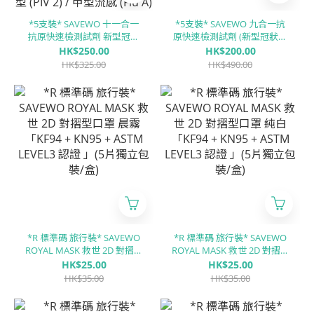
*5支裝* SAVEWO 十一合一
*5支裝* SAVEWO 九合一抗
抗原快速檢測試劑 新型冠狀
原快速檢測試劑 (新型冠狀病
病毒 (COVID-19) / 鼻病毒
毒 Covid-19 / 呼吸道合胞病
HK$250.00
HK$200.00
(RhV) / 人類偏肺病毒 (hMPV)
毒 RSV / 甲型流感 Flu A/ ⼄型
HK$325.00
HK$490.00
/ 肺炎鏈球菌 (SP) / 肺炎支原
流感 Flu B/ 腺病毒 RSV/ 肺炎
體 (MP) / 合胞病毒 (RSV) / 腺
支原體 MP/副流感 PIV 1/3型/
病毒 (ADV) / 副流感1/3型
副流感PIV 2型/肺炎衣原體
(PIV 1/3) / 副流感2型 (PIV 2) /
CP)
甲型流感 (Flu A) / ⼄型流感
(Flu B)
*R 標準碼 旅行裝* SAVEWO
*R 標準碼 旅行裝* SAVEWO
ROYAL MASK 救世 2D 對摺型
ROYAL MASK 救世 2D 對摺型
口罩 晨霧「KF94 + KN95 +
口罩 純白「KF94 + KN95 +
HK$25.00
HK$25.00
ASTM LEVEL3 認證 」(5片獨
ASTM LEVEL3 認證 」(5片獨
HK$35.00
HK$35.00
立包裝/盒)
立包裝/盒)