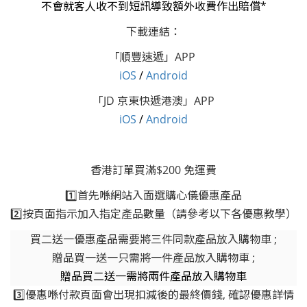
不會就客人收不到短訊導致額外收費作出賠償*
下載連結：
「順豐速遞」APP
i
OS
/
Android
「JD 京東快遞港澳」APP
i
OS
/
Android
香港訂單買滿$200 免運費
1️⃣首先喺網站入面選購心儀優惠產品
2️⃣按頁面指示加入指定產品數量（請參考以下各優惠教學）
買二送一優惠產品需要將三件同款產品放入購物車 ;
贈品買一送一只需將一件產品放入購物車 ;
贈品買二送一需將兩件產品放入購物車
3️⃣優惠喺付款頁面會出現扣減後的最終價錢, 確認優惠詳情