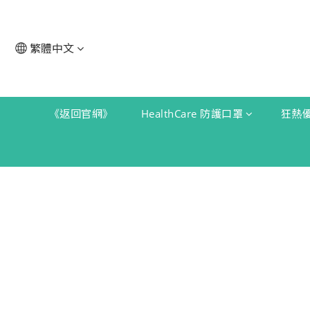
繁體中文
《返回官網》
HealthCare 防護口罩
狂熱