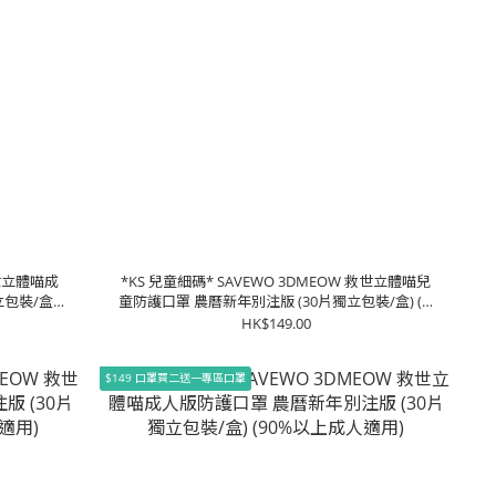
救世立體喵成
*KS 兒童細碼* SAVEWO 3DMEOW 救世立體喵兒
包裝/盒)
童防護口罩 農曆新年別注版 (30片獨立包裝/盒) (2-
6歲適用適用)
HK$149.00
$149 口罩買二送一專區口罩