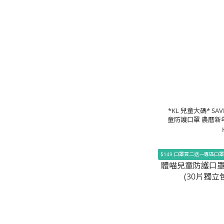
*KL 兒童大碼* SA
童防護口罩 農曆新年別
$149 口罩買二送一專區口