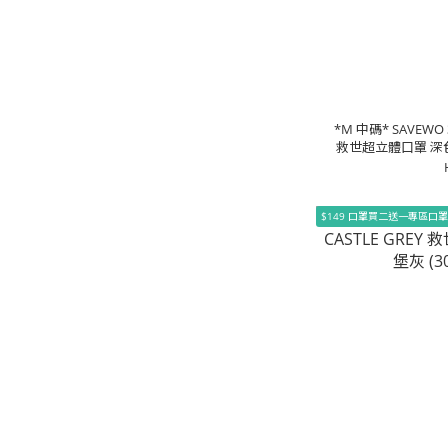
*M 中碼* SAVEWO 
救世超立體口罩 深色
$149 口罩買二送一專區口