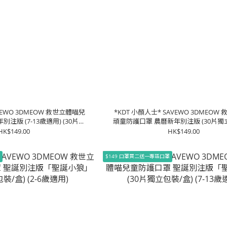
VEWO 3DMEOW 救世立體喵兒
*KDT 小顏人士* SAVEWO 3DMEOW
注版 (7-13歲適用) (30片獨
頑童防護口罩 農曆新年別注版 (30片獨
立包裝/盒)
(大童, 小顏人士適用)
HK$149.00
HK$149.00
罩
$149 口罩買二送一專區口罩