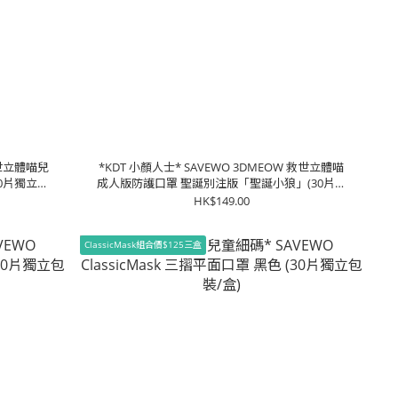
救世立體喵兒
*KDT 小顏人士* SAVEWO 3DMEOW 救世立體喵
0片獨立包
成人版防護口罩 聖誕別注版「聖誕小狼」(30片獨
立包裝/盒) (大童, 小顏人士適用)
HK$149.00
ClassicMask組合價$125三盒