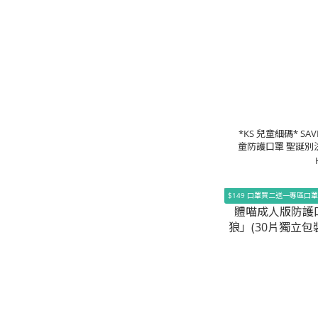
*KS 兒童細碼* SA
童防護口罩 聖誕別
裝/盒
$149 口罩買二送一專區口