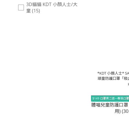
3D貓貓 KDT 小顏人士/大
童 (15)
*KDT 小顏人士* S
頑童防護口罩「吸血
(大童
$149 口罩買二送一專區口