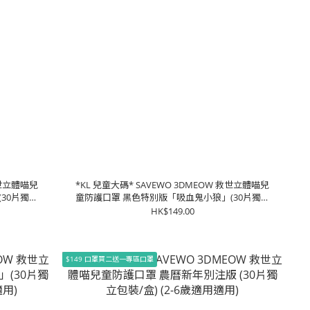
救世立體喵兒
*KL 兒童大碼* SAVEWO 3DMEOW 救世立體喵兒
30片獨立
童防護口罩 黑色特別版「吸血鬼小狼」(30片獨立
包裝/盒) (7-13歲適用)
HK$149.00
$149 口罩買二送一專區口罩