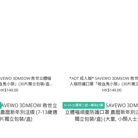
AVEWO 3DMEOW 救世立體喵
*ADT 成人版* SAVEWO 3DMEOW 
鬼小狼」(30片獨立包裝/盒)
人版防護口罩「吸血鬼小狼」(30片獨立
, 小顏人士適用)
(90% 以上成人適用)
HK$149.00
HK$149.00
罩
$149 口罩買二送一專區口罩