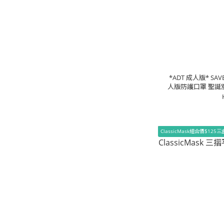
*ADT 成人版* SA
人版防護口罩 聖誕
包裝/盒)
ClassicMask組合價$125三