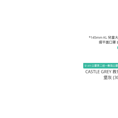
*145mm KL 兒童大碼
摺平面口罩 白
$149 口罩買二送一專區口