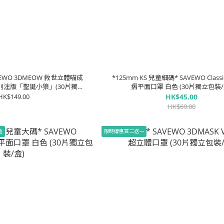
VEWO 3DMEOW 救世立體喵成
*125mm KS 兒童細碼* SAVEWO Classi
別注版「聖誕小狼」(30片獨立
摺平面口罩 白色 (30片獨立包裝/
 (90% 以上成人適用)
HK$149.00
HK$45.00
HK$69.00
盒
限時優惠買二送一