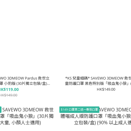
EWO 3DMEOW Pardus 救世立
*KS 兒童細碼* SAVEWO 3DMEOW 
 小豹版 (30片獨立包裝/盒)
童防護口罩 黑色特別版「吸血鬼小狼」(
% 以上成人適用)
包裝/盒) (2-6歲幼年)
K$119.00
HK$149.00
HK$149.00
罩
$149 口罩買二送一專區口罩