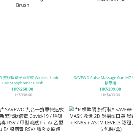
O 無線負離子直髮梳 Wireless Ionic
SAVEWO Pulse Massage Gun 
Hair Straightener Brush
按摩槍
HK$268.00
HK$299.00
HK$398.00
HK$499.00