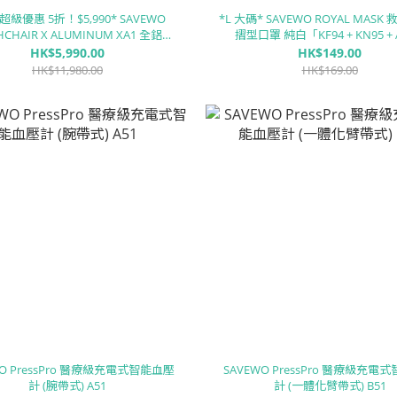
超級優惠 5折！$5,990* SAVEWO
*L 大碼* SAVEWO ROYAL MASK 
HCHAIR X ALUMINUM XA1 全鋁合
摺型口罩 純白「KF94 + KN95 + 
金智能電動輪椅
LEVEL3 認證 」(30片獨立包裝
HK$5,990.00
HK$149.00
HK$11,980.00
HK$169.00
WO PressPro 醫療級充電式智能血壓
SAVEWO PressPro 醫療級充電
計 (腕帶式) A51
計 (一體化臂帶式) B51