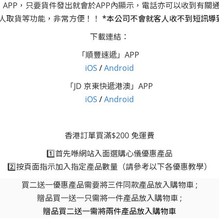
」APP，只要貨件發出就會於APP內顯示，電話亦可以收到有關通
人取貨等功能，非常方便！！
*本公司不會就客人收不到短訊導
下載連結：
「順豐速遞」APP
i
OS
/
Android
「JD 京東快遞港澳」APP
i
OS
/
Android
香港訂單買滿$200 免運費
1️⃣首先喺網站入面選購心儀優惠產品
2️⃣按頁面指示加入指定產品數量（請參考以下各優惠教學）
買二送一優惠產品需要將三件同款產品放入購物車 ;
贈品買一送一只需將一件產品放入購物車 ;
贈品買二送一需將兩件產品放入購物車