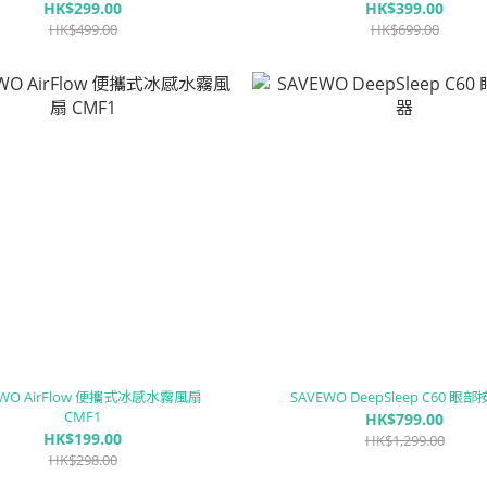
HK$299.00
HK$399.00
HK$499.00
HK$699.00
EWO AirFlow 便攜式冰感水霧風扇
SAVEWO DeepSleep C60 眼
CMF1
HK$799.00
HK$199.00
HK$1,299.00
HK$298.00