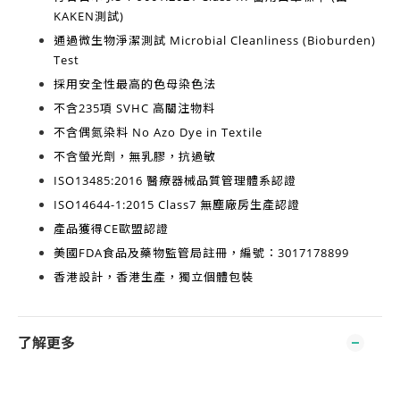
KAKEN測試)
通過微生物淨潔測試
Microbial Cleanliness (Bioburden)
Test
採用安全性最高的
色母染色法
不含
235項 SVHC 高關注物料
不含
偶氮染料 No Azo Dye in Textile
不含
螢光劑，無乳膠，抗過敏
ISO13485:2016
醫療器械品質管理體系認證
ISO14644-1:2015 Class7
無塵廠房生產認證
產品獲得
CE歐盟認證
美國FDA食品及藥物監管局註冊，編號：3017178899
香港設計，香港生產
，獨立個體包裝
了解更多