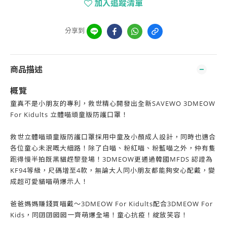
加入追蹤清單
分享到
商品描述
概覽
童真不是小朋友的專利，救世精心開發出全新SAVEWO 3DMEOW
For Kidults 立體喵頑童版防護口罩！
救世立體喵頑童版防護口罩採用中童及小顏成人設計，同時也適合
各位童心未泯嘅大細路！除了白喵、粉紅喵、粉藍喵之外，仲有隻
跑得慢半拍既黑貓趕黎登場！3DMEOW更通過韓國MFDS 認證為
KF94等級，尺碼增至4款，無論大人同小朋友都能夠安心配戴，變
成超可愛貓喵萌爆示人！
爸爸媽媽賺錢買喵戴～3DMEOW For Kidults配合3DMEOW For
Kids，同囝囝囡囡一齊萌爆全場！童心抗疫！綻放笑容！