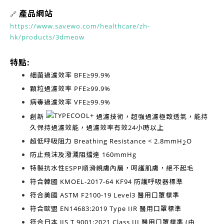
產品網站
🔗
https://www.savewo.com/healthcare/zh-
hk/products/3dmeow
特點:
細菌過濾效率
BFE≥99.9%
顆粒過濾效率
PFE≥99.9%
病毒過濾效率
VFE≥99.9%
創新
過濾技術，超強過濾極致透氣，能持
久保持過濾效能，過濾效率有效
24小時以上
超低呼吸阻力
Breathing Resistance < 2.8mmH
O
2
防止飛沫及潑濺阻擋達
160mmHg
特製抗水性ESPP順滑親膚內層，呵護肌膚，絕不起毛
符合韓國
KMOEL-2017-64 KF94
防護呼吸器標準
符合美國
ASTM F2100-19 Level3
醫用口罩標準
符合歐盟
EN14683:2019 Type IIR
醫用口罩標準
符合日本
JIS T 9001:2021 Class III
醫用口罩標準 (由