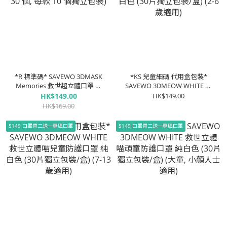
*R 標準碼* SAVEWO 3DMASK
*KS 兒童細碼 代用盒包裝*
Memories 救世超立體口罩 暮
SAVEWO 3DMEOW WHITE 救
色 (一盒三款共 30 個, 每款 10
世立體喵兒童防護口罩 純白色
HK$149.00
HK$149.00
個獨立包裝)
(30片獨立包裝/盒) (2-6歲適用)
HK$169.00
$149 口罩買二送一專區口罩
$149 口罩買二送一專區口罩