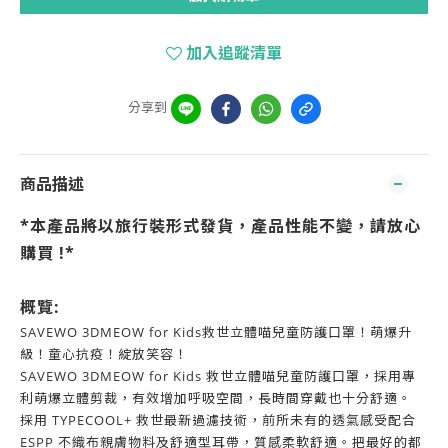
加入追蹤清單
分享到
商品描述
*本產品將以旅行裝形式發貨，產品性能不變，請放心
購買 !*
概覽:
SAVEWO 3DMEOW for Kids救世立體喵兒童防護口罩！萌爆升
級！童心抗疫！綻放笑容！
SAVEWO 3DMEOW for Kids 救世立體喵兒童防護口罩，採用專
利萌爆立體剪裁，有效增加呼吸空間，長時間穿戴也十分舒適。
採用 TYPECOOL+ 救世最新過濾技術，前所未有的透氣感受配合
ESPP 不織布親膚物料及舒適型耳帶，質感柔軟舒適。把最好的都