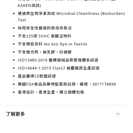
KAKEN測試)
通過微生物淨潔測試
Microbial Cleanliness (Bioburden)
Test
採用安全性最高的
色母染色法
不含
235項 SVHC 高關注物料
不含
偶氮染料 No Azo Dye in Textile
不含
螢光劑，無乳膠，抗過敏
ISO13485:2016
醫療器械品質管理體系認證
ISO14644-1:2015 Class7
無塵廠房生產認證
產品獲得
CE歐盟認證
美國FDA食品及藥物監管局註冊，編號：3017178899
香港設計，香港生產
，獨立個體包裝
了解更多