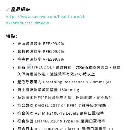
產品網站
🔗
https://www.savewo.com/healthcare/zh-
hk/products/3dmeow
特點:
細菌過濾效率
BFE≥99.9%
顆粒過濾效率
PFE≥99.9%
病毒過濾效率
VFE≥99.9%
創新
過濾技術，超強過濾極致透氣，能持
久保持過濾效能，過濾效率有效
24小時以上
超低呼吸阻力
Breathing Resistance < 2.8mmH
O
2
防止飛沫及潑濺阻擋達
160mmHg
特製抗水性ESPP順滑親膚內層，呵護肌膚，絕不起毛
符合韓國
KMOEL-2017-64 KF94
防護呼吸器標準
符合美國
ASTM F2100-19 Level3
醫用口罩標準
符合歐盟
EN14683:2019 Type IIR
醫用口罩標準
符合日本
JIS T 9001:2021 Class III
醫用口罩標準 (由