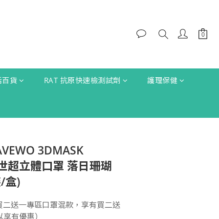
生活百貨
RAT 抗原快速檢測試劑
護理保健
AVEWO 3DMASK
 救世超立體口罩 落日珊瑚
/盒)
罩買二送一專區口罩混款，享有買二送
以享有優惠）