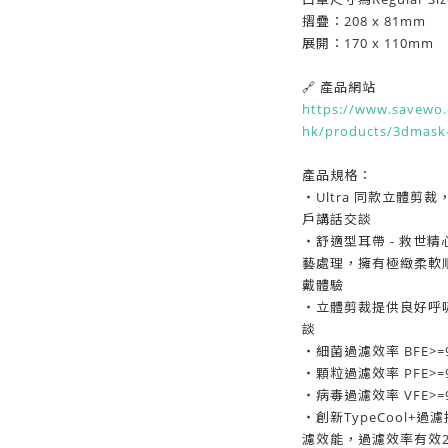
摺疊：208 x 81mm
展開：170 x 110mm
🔗 產品網站
https://www.savewo.
hk/products/3dmask
產品規格：
・Ultra 同款立體
戶講話交談
・舒適型耳帶 - 救世
藝處理，擁有極緻柔軟
戴體驗
・立體剪裁提供良好呼
談
・細菌過濾效率 BFE>=9
・顆粒過濾效率 PFE>=9
・病毒過濾效率 VFE>=9
・創新TypeCool
濾效能，過濾效率有效2