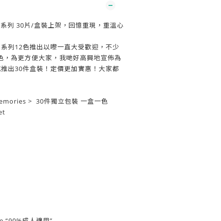
ies 系列 30片/盒裝上架，回憶重現，重溫心
ies 系列12色推出以嚟一直大受歡迎，不少
色，為更方便大家，我哋好高興地宣佈為
式推出30件盒裝！定價更加實惠！大家都
Memories > 30件獨立包裝 一盒一色
et
e
ze “90%成人適用”