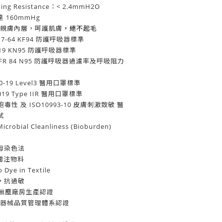
g Resistance：< 2.4mmH2O
160mmHg
滑親膚內層，呵護肌膚
，絕不起毛
7-64 KF94 防護呼吸器標準
19 KN95 防護呼吸器標準
CFR 84 N95 防護呼吸器過濾率及呼吸阻力
-19 Level3 醫用口罩標準
19 Type IIR 醫用口罩標準
細胞毒性 及 ISO10993-10 皮膚刺激致敏 醫
試
ial Cleanliness (Bioburden)
母染色法
高關注物料
e in Textile
，抗過敏
ss7 無塵廠房生產認證
6 醫療器械品質管理體系認證
證