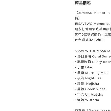
商品描述
【3DMASK Memor
情】
自SAVEWO Memor
朋友仔仲用慣咗某啲顏
其中9款精選顏色，正
以色彩填滿生活吧！
<SAVEWO 3DMASK 
• 落日珊瑚 Coral Suns
• 乾燥玫瑰 Dusty Ros
• 丁香 Lilac
• 晨霧 Morning Mist
• 夜海 Night Sea
• 焙茶 Hojicha
•
蔓藤 Green Vines
• 宇治
Uji Matcha
• 紫藤
Wisteria
口罩尺寸為Regular Si