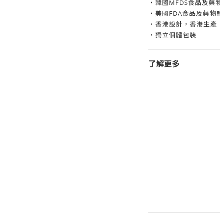
・韓國MFDS食品及藥物
・美國FDA食品及藥物監
・香港設計，香港生產
・獨立個體包裝
了解更多