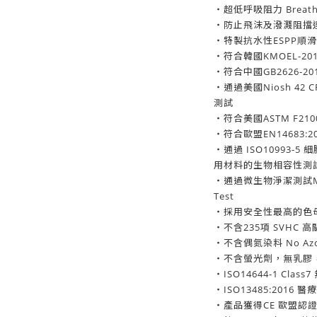
・超低呼吸阻力 Breathin
・防止飛沫及潑濺阻擋達 
・特製抗水性ESPP順
・符合韓國KMOEL-201
・符合中國GB2626-20
・通過美國Niosh 42 
測試
・符合美國ASTM F2100
・符合歐盟EN14683:20
・通過 ISO10993-5 
用材料的生物相容性測
・通過微生物淨潔測試Microb
Test
・採用安全性最高的色
・不含235項 SVHC 
・不含偶氮染料 No Azo Dy
・不含螢光劑，無乳膠
・ISO14644-1 Cla
・ISO13485:201
・產品獲得CE 歐盟認