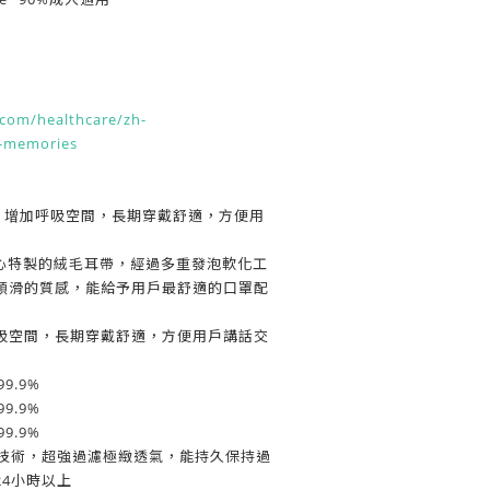
com/healthcare/zh-
-memories
剪裁，增加呼吸空間，長期穿戴舒適，方便用
精心特製的絨毛耳帶，經過多重發泡軟化工
順滑的質感，能給予用戶最舒適的口罩配
吸空間，長期穿戴舒適，方便用戶講話交
9.9%
9.9%
9.9%
+過濾技術，超強過濾極緻透氣，能持久保持過
4小時以上