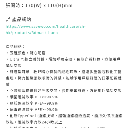
張開時：170(W) x 110(H)mm
🔗 產品網站
https://www.savewo.com/healthcare/zh-
hk/products/3dmask-hana
產品規格：
・五種顏色，隨心配搭
・Ultra 同款立體剪裁，增加呼吸空間，長期穿戴舒適，方便用戶
講話交談
・舒適型耳帶 - 救世精心特製的絨毛耳帶，經過多重發泡軟化工藝
處理，擁有極緻柔軟順滑的質感，能給予用戶最舒適的口罩配戴體
驗
・立體剪裁提供良好呼吸空間，長期穿戴舒適，方便用戶講話交談
・細菌過濾效率 BFE>=99.9%
・顆粒過濾效率 PFE>=99.9%
・病毒過濾效率 VFE>=99.9%
・創新TypeCool+過濾技術，超強過濾極緻透氣，能持久保持過濾
效能，過濾效率有效24小時以上