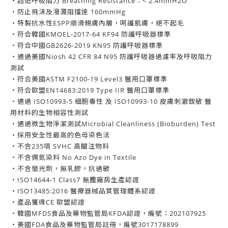
・超低呼吸阻力 Breathing Resistance：< 2.4mmH2O
・防止飛沫及潑濺阻擋達 160mmHg
・特製抗水性ESPP順滑親膚內層，呵護肌膚，絕不起毛
・符合韓國KMOEL-2017-64 KF94 防護呼吸器標準
・
符合中國GB2626-2019 KN95 防護呼吸器標準
・通過美國Niosh 42 CFR 84 N95 防護呼吸器過濾率及呼吸阻力
測試
・符合美國ASTM F2100-19 Level3 醫用口罩標準
・符合歐盟EN14683:2019 Type IIR 醫用口罩標準
・通過 ISO10993-5 細胞毒性 及 ISO10993-10 皮膚刺激致敏 醫
用材料的生物相容性測試
・通過微生物淨潔測試Microbial Cleanliness (Bioburden) Test
・採用安全性最高的色母染色法
・不含235項 SVHC 高關注物料
・不含偶氮染料 No Azo Dye in Textile
・不含螢光劑，無乳膠，抗過敏
・ISO14644-1 Class7 無塵廠房生產認證
・ISO13485:2016 醫療器械品質管理體系認證
・產品獲得CE 歐盟認證
・韓國MFDS食品及藥物監管局KFDA認證，編號：202107925
・美國FDA食品及藥物監管局註冊，編號3017178899