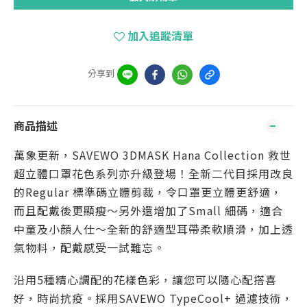
加入追蹤清單
分享到
商品描述
萬象更新，SAVEWO 3DMASK Hana Collection 救世
超立體口罩花色系列亦升級登場！全新二代目採用改良
的Regular 標準碼立體剪裁，令口罩更立體更舒適，
而且配戴後更顯瘦～另外還增加了Small 細碼，適合
中童及小顏人仕～全新的舒適型耳帶柔軟順滑，加上透
氣物料，配戴感受一試難忘。
沿用5種精心調配的花樣色彩，讓您可以隨心配搭喜
好，時尚抗疫。採用SAVEWO TypeCool+ 過濾技術，