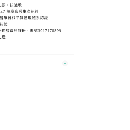
乳膠，抗過敏
Class7 無塵廠房生產認證
016 醫療器械品質管理體系認證
盟認證
物監管局註冊，編號3017178899
生產