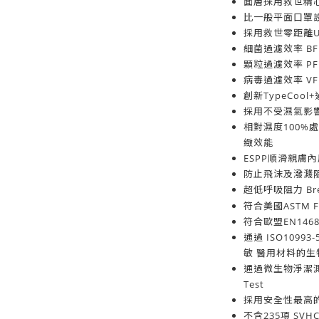
面層採用救世精
比一般平面口罩
採用救世零距離
細菌過濾效率 BFE
顆粒過濾效率 PFE
病毒過濾效率 VFE
創新TypeCoo
採用不受濕氣影
相對濕度100%
緻效能
ESPP順滑親膚
防止飛沫及潑濺阻擋
超低呼吸阻力 Breat
符合美國ASTM F2
符合歐盟EN14683
通過 ISO10993
敏 醫用材料的生
通過微生物淨潔測試Mic
Test
採用安全性最高
不含235項 SVH