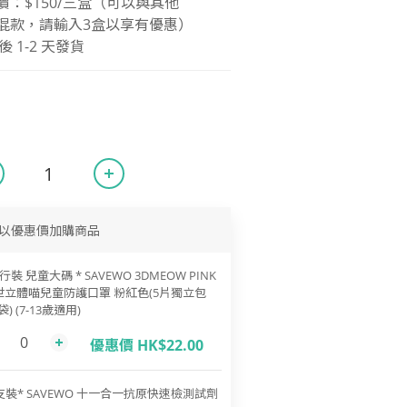
組合價：$150/三盒（可以與其他
系列混款，請輸入3盒以享有優惠）
1-2 天發貨
以優惠價加購商品
行裝 兒童大碼 * SAVEWO 3DMEOW PINK
世立體喵兒童防護口罩 粉紅色(5片獨立包
袋) (7-13歲適用)
優惠價 HK$22.00
支裝* SAVEWO 十一合一抗原快速檢測試劑