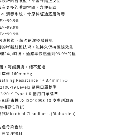
心設計的醫護藍，不會弄錯正反面
設有更多的嘴部空間，方便交談
UVC消毒系統，令原料經過逐層消毒
>=99.9%
>=99.9%
>=99.9%
l+過濾技術，超強過濾極緻透氣
響的嶄新駐極技術，能持久保持過濾效能
處理24小時後，過濾率依然達到99.9%的極
內層，呵護肌膚，絕不起毛
達 160mmHg
hing Resistance：< 3.4mm
H₂O
100-19 Level3 醫用口罩標準
:2019 Type IIR 醫用口罩標準
-5 細胞毒性 及 ISO10993-10 皮膚刺激致
物相容性測試
robial Cleanliness (Bioburden)
的色母染色法
C 高關注物料