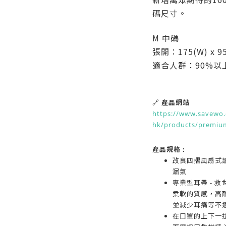
碼尺寸。
M 中碼
張開：175(W) x 9
適合人群：90%以
🔗
產品網站
https://www.savewo.
hk/products/premiu
產品規格 :
改良四摺風扇式
漏氣
專業型耳帶 - 
柔軟的質感，高
並減少耳痛等不
在口罩的上下一