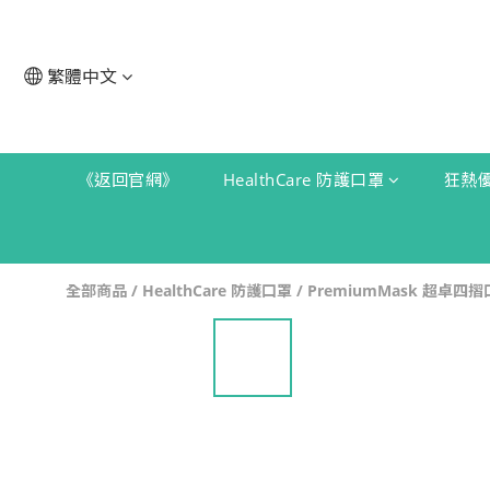
繁體中文
《返回官網》
HealthCare 防護口罩
狂熱
全部商品
/
HealthCare 防護口罩
/
PremiumMask 超卓四