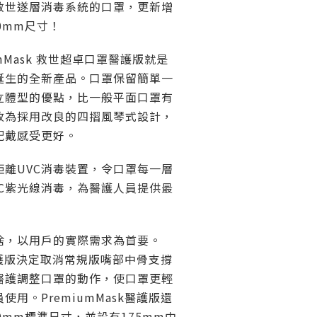
救世遂層消毒系統的口罩，更新增
0mm尺寸！
iumMask 救世超卓口罩醫護版就是
誕生的全新產品。口罩保留簡單一
立體型的優點，比一般平面口罩有
改為採用改良的四摺風琴式設計，
配戴感受更好。
距離UVC消毒裝置，令口罩每一層
VC紫光線消毒，為醫護人員提供最
捨，以用戶的實際需求為首要。
k醫護版決定取消常規版嘴部中骨支撐
醫護調整口罩的動作，使口罩更輕
用。PremiumMask醫護版還
0mm標準尺寸，並設有175mm中