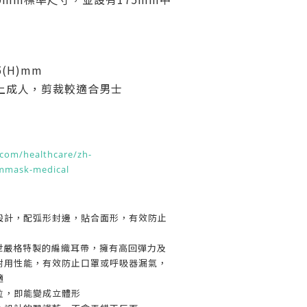
5(H)mm
上成人，剪裁較適合男士
com/healthcare/zh-
mmask-medical
設計，配弧形封邊，貼合面形，有效防止
救世嚴格特製的編織耳帶，擁有高回彈力及
耐用性能，有效防止口罩或呼吸器漏氣，
適
拉，即能變成立體形