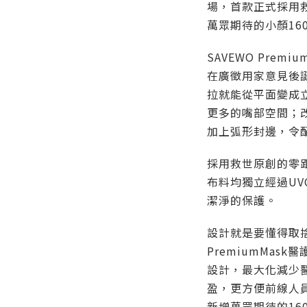
場，首款正式採用
萬眾期待的小顏16
SAVEWO Prem
在廣徵用家意見後
拉就能從平面變成
更多的嘴部空間；
加上弧形封邊，令
採用救世原創的零
布料均獨立經過U
潔淨的保護。
設計就是要懂得取
PremiumMas
設計，最大化減少
盈，更方便前線人員使
新增萬眾期待的16