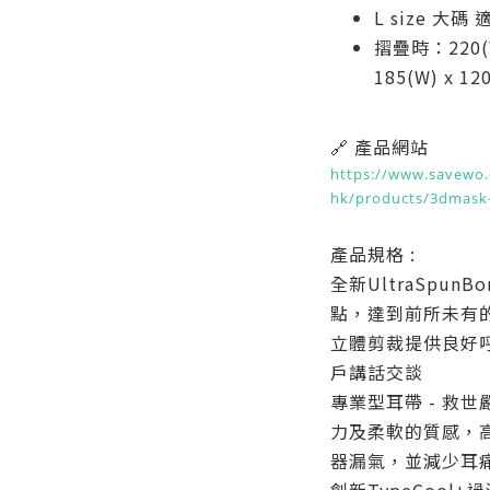
L size 大
摺疊時：220(
185(W) x 1
🔗 產品網站
https://www.savewo.
hk/products/3dmask-
產品規格 :
全新UltraSpunB
點，達到前所未有
立體剪裁提供良好
戶講話交談
專業型耳帶 - 救
力及柔軟的質感，
器漏氣，並減少耳