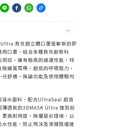
SK Ultra 救世超立體口罩是嶄新的即
醫用口罩，結合多種救世創新科
的測試，擁有極高的過濾性能，特
性無痛寬耳帶，超低的呼吸阻力，
十分舒適。無論功能及使用體驗均
d 超潑水面料，配合UltraSeal 超音
透氣的3DMASK Ultra 達到前
，更高耐用度，無懼惡劣環境，以
抗水性能，防止飛沫及液濺阻擋達