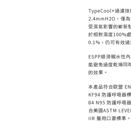
TypeCool+過
2.4mmH2O，
受濕氣影響的嶄新
於相對濕度100%
0.1%，仍可有效過
ESPP順滑親水性
能避免過度乾燥同
的效果。
本產品符合歐盟 EN14
KF94 防護呼吸器標
84 N95 防護
合美國ASTM LEVEL
IIR 醫用口罩標準