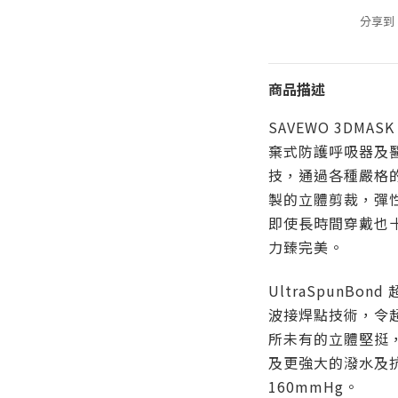
分享到
商品描述
SAVEWO 3DMA
棄式防護呼吸器及
技，通過各種嚴格
製的立體剪裁，彈
即使長時間穿戴也
力臻完美。
UltraSpunBon
波接焊點技術，令超薄
所未有的立體堅挺
及更強大的潑水及
160mmHg。