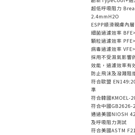
創新TypeCool
超低呼吸阻力 Breath
2.4mmH2O
ESPP順滑親膚內
細菌過濾效率 BFE>
顆粒過濾效率 PFE>
病毒過濾效率 VFE>
採用不受濕氣影響
效能，過濾效率有效
防止飛沫及潑濺阻擋達
符合歐盟 EN149:2
準
符合韓國KMOEL-2
符合中國GB2626-
通過美國NIOSH 42
及呼吸阻力測試
符合美國ASTM F21