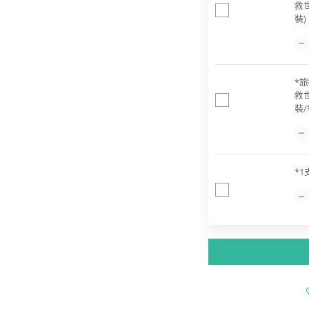
救
裝)
*旅
救
裝/
*1