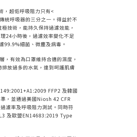
濾技術，超低呼吸阻力只有<
僅為傳統呼吸器的三分之一。得益於不
駐極技術，能持久保持過濾效能，
處理24小時後，過濾效率變化不足
濾99.9%細菌、微塵及病毒。
內層，有效為口罩維持合適的濕度，
時排放過多的水氣，達到呵護肌膚
9:2001+A1:2009 FFP2 及韓國
準，並通過美國Niosh 42 CFR
呼吸器過濾率及呼吸阻力測試。同時符
3 及歐盟EN14683:2019 Type
。