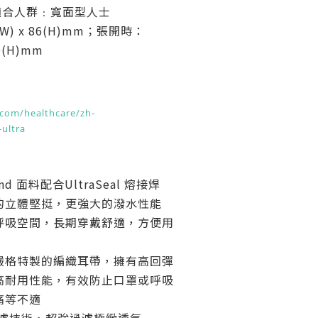
碼 適合人群﹕寬面型人士
W) x 86(H)mm；張開時：
20(H)mm
com/healthcare/zh-
ultra
ond 面料配合UltraSeal 熔接焊
的立體堅挺，更強大的潑水性能
呼吸空間，長期穿戴舒適，方便用
世嚴格特製的編織耳帶，擁有高回彈
高耐用性能，有效防止口罩或呼吸
痛等不適