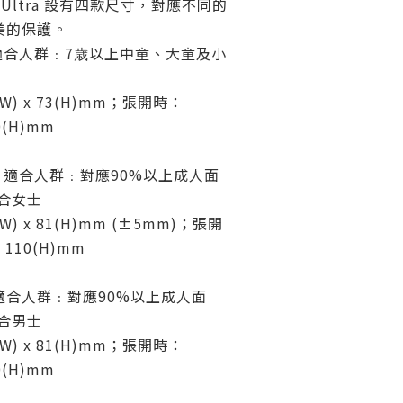
SK Ultra 設有四款尺寸，對應不同的
美的保護。
細碼 適合人群﹕7歳以上中童、大童及小
W) x 73(H)mm；張開時：
00(H)mm
標準碼 適合人群﹕對應90%以上成人面
合女士
) x 81(H)mm (±5mm)；張開
 110(H)mm
中碼 適合人群﹕對應90%以上成人面
合男士
W) x 81(H)mm；張開時：
10(H)mm