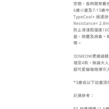
空間，長時間穿戴也
6歲小童及7-13
TypeCool+ 過濾
Resistance<
防止液淺阻擋達160
菌、微塵及病毒。
帶。
3DMEOW更通過韓
增至4款，無論大
超可愛貓喵萌爆示
*3歲或以下幼童
尺碼參考：
KS 兒童細碼 (2-6歲