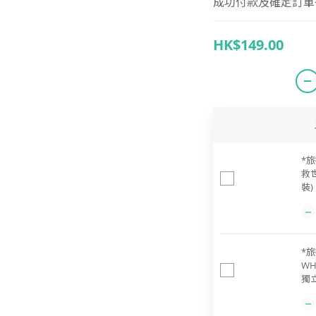
成功付款及確定訂單後 
HK$149.00
*旅
救
裝)
*旅
WH
獨