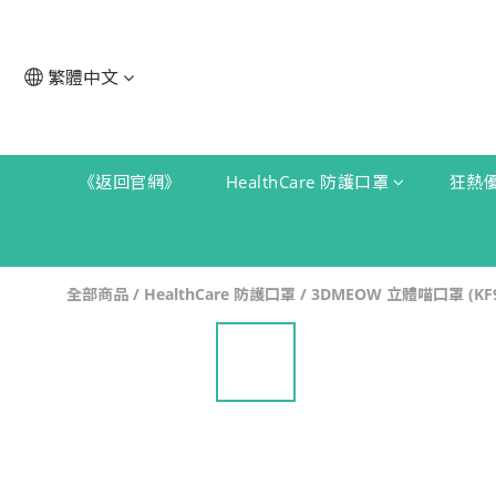
繁體中文
《返回官網》
HealthCare 防護口罩
狂熱
全部商品
/
HealthCare 防護口罩
/
3DMEOW 立體喵口罩 (KF9