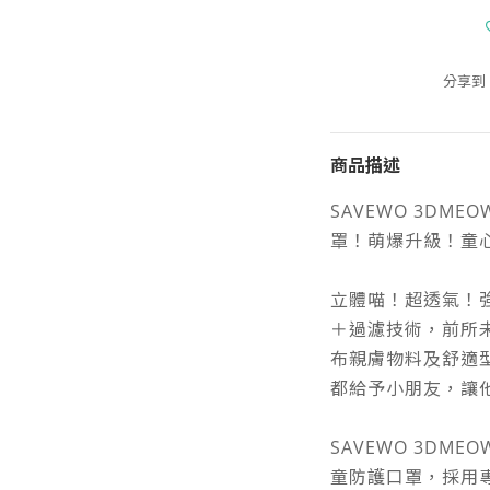
分享到
商品描述
SAVEWO 3DME
罩！萌爆升級！童
立體喵！超透氣！強
＋過濾技術，前所未
布親膚物料及舒適
都給予小朋友，讓
SAVEWO 3DMEO
童防護口罩，採用