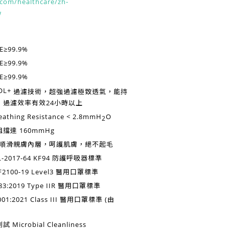
com/healthcare/zh-
w
E≥99.9%
E≥99.9%
E≥99.9%
過濾技術，超強過濾極致透氣，能持
，過濾效率有效
24小時以上
eathing Resistance < 2.8mmH
O
2
阻擋達
160mmHg
P順滑親膚內層，呵護肌膚，絕不起毛
-2017-64 KF94
防護呼吸器標準
2100-19 Level3
醫用口罩標準
3:2019 Type IIR
醫用口罩標準
001:2021 Class III
醫用口罩標準 (由
測試
Microbial Cleanliness