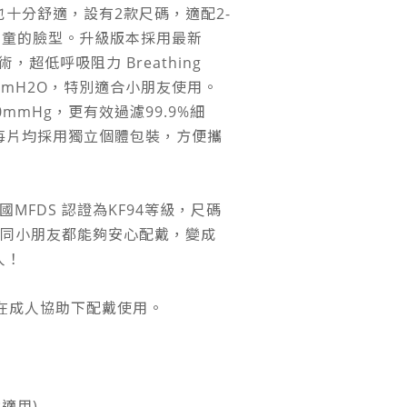
十分舒適，設有2款尺碼，適配2-
歲中童的臉型。升級版本採用最新
技術，超低呼吸阻力 Breathing
 2.8mmH2O，特別適合小朋友使用。
mmHg，更有效過濾99.9%細
每片均採用獨立個體包裝，方便攜
國MFDS 認證為KF94等級，尺碼
人同小朋友都能夠安心配戴，變成
人！
須在成人協助下配戴使用。
適用) -