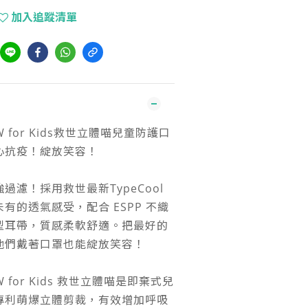
加入追蹤清單
OW for Kids救世立體喵兒童防護口
心抗疫！綻放笑容！
過濾！採用救世最新TypeCool
有的透氣感受，配合 ESPP 不織
型耳帶，質感柔軟舒適。把最好的
他們戴著口罩也能綻放笑容！
W for Kids 救世立體喵是即棄式兒
專利萌爆立體剪裁，有效增加呼吸