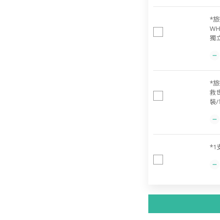
*旅
WH
獨立
*旅
救
裝/
*1