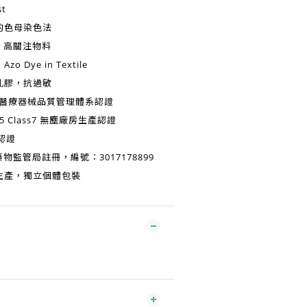
st
的
色母染色法
HC 高關注物料
zo Dye in Textile
乳膠，抗過敏
醫療器械品質管理體系認證
5 Class7
無塵廠房生產認證
認證
物監管局註冊，編號：3017178899
生產
，獨立個體包裝