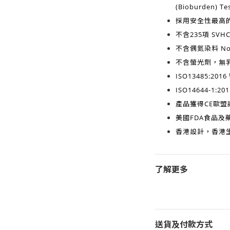
(Bioburden) Te
採用安全性最高
不含
235項 SV
不含
偶氮染料 No A
不含
螢光劑，無
ISO13485:2016
ISO14644-1:201
產品獲得
CE歐盟
美國FDA食品及藥
香港設計，香港
了解更多
送貨及付款方式