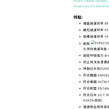
https://www.savewo.
hk/products/3dmeo
特點:
細菌過濾效率
BF
顆粒過濾效率
PF
病毒過濾效率
VF
創新
久保持過濾效能
超低呼吸阻力
Br
防止飛沫及潑濺
特製抗水性ESP
符合韓國
KMOEL
符合美國
ASTM F
符合歐盟
EN1468
符合日本
JIS T 9
KAKEN測試)
通過微生物淨潔