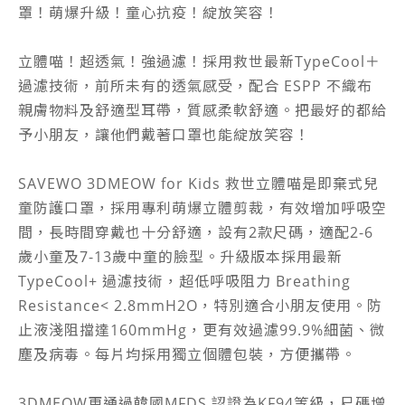
罩！萌爆升級！童心抗疫！綻放笑容！
立體喵！超透氣！強過濾！採用救世最新TypeCool＋
過濾技術，前所未有的透氣感受，配合 ESPP 不織布
親膚物料及舒適型耳帶，質感柔軟舒適。把最好的都給
予小朋友，讓他們戴著口罩也能綻放笑容！
SAVEWO 3DMEOW for Kids 救世立體喵是即棄式兒
童防護口罩，採用專利萌爆立體剪裁，有效增加呼吸空
間，長時間穿戴也十分舒適，設有2款尺碼，適配2-6
歲小童及7-13歲中童的臉型。升級版本採用最新
TypeCool+ 過濾技術，超低呼吸阻力 Breathing
Resistance< 2.8mmH2O，特別適合小朋友使用。防
止液淺阻擋達160mmHg，更有效過濾99.9%細菌、微
塵及病毒。每片均採用獨立個體包裝，方便攜帶。
3DMEOW更通過韓國MFDS 認證為KF94等級，尺碼增