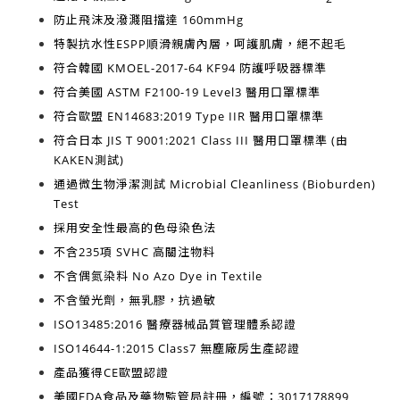
防止飛沫及潑濺阻擋達
160mmHg
特製抗水性ESPP順滑親膚內層，呵護肌膚，絕不起毛
符合韓國
KMOEL-2017-64 KF94
防護呼吸器標準
符合美國
ASTM F2100-19 Level3
醫用口罩標準
符合歐盟
EN14683:2019 Type IIR
醫用口罩標準
符合日本
JIS T 9001:2021 Class III
醫用口罩標準 (由
KAKEN測試)
通過微生物淨潔測試
Microbial Cleanliness (Bioburden)
Test
採用安全性最高的
色母染色法
不含
235項 SVHC 高關注物料
不含
偶氮染料 No Azo Dye in Textile
不含
螢光劑，無乳膠，抗過敏
ISO13485:2016
醫療器械品質管理體系認證
ISO14644-1:2015 Class7
無塵廠房生產認證
產品獲得
CE歐盟認證
美國FDA食品及藥物監管局註冊，編號：3017178899