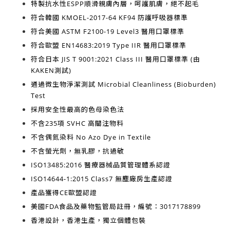
特製抗水性ESPP順滑親膚內層，呵護肌膚，絕不起毛
符合韓國
KMOEL-2017-64 KF94
防護呼吸器標準
符合美國
ASTM F2100-19 Level3
醫用口罩標準
符合歐盟
EN14683:2019 Type IIR
醫用口罩標準
符合日本
JIS T 9001:2021 Class III
醫用口罩標準 (由
KAKEN測試)
通過微生物淨潔測試
Microbial Cleanliness (Bioburden)
Test
採用安全性最高的
色母染色法
不含
235項 SVHC 高關注物料
不含
偶氮染料 No Azo Dye in Textile
不含
螢光劑，無乳膠，抗過敏
ISO13485:2016
醫療器械品質管理體系認證
ISO14644-1:2015 Class7
無塵廠房生產認證
產品獲得
CE歐盟認證
美國FDA食品及藥物監管局註冊，編號：3017178899
香港設計，香港生產
，獨立個體包裝