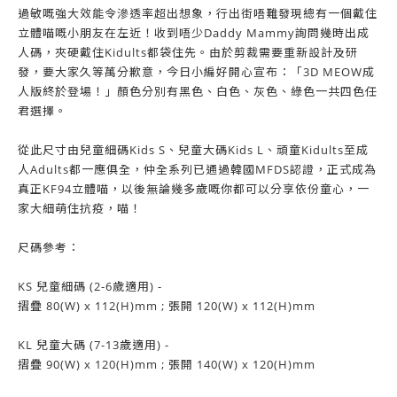
過敏嘅強大效能令滲透率超出想象，行出街唔難發現總有一個戴住
立體喵嘅小朋友在左近！收到唔少Daddy Mammy詢問幾時出成
人碼，夾硬戴住Kidults都袋住先。由於剪裁需要重新設計及研
發，要大家久等萬分歉意，今日小編好開心宣布：「3D MEOW成
人版終於登場！」顏色分別有黑色、白色、灰色、綠色一共四色任
君選擇。
從此尺寸由兒童細碼Kids S、兒童大碼Kids L、頑童Kidults至成
人Adults都一應俱全，仲全系列已通過韓國MFDS認證，正式成為
真正KF94立體喵，以後無論幾多歲嘅你都可以分享依份童心，一
家大細萌住抗疫，喵！
尺碼參考：
KS 兒童細碼 (2-6歲適用) -
摺疊 80(W) x 112(H)mm ; 張開 120(W) x 112(H)mm
KL 兒童大碼 (7-13歲適用) -
摺疊 90(W) x 120(H)mm ; 張開 140(W) x 120(H)mm