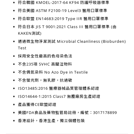
符合韓國
KMOEL-2017-64 KF94
防護呼吸器標準
符合美國
ASTM F2100-19 Level3
醫用口罩標準
符合歐盟
EN14683:2019 Type IIR
醫用口罩標準
符合日本
JIS T 9001:2021 Class III
醫用口罩標準 (由
KAKEN測試)
通過微生物淨潔測試
Microbial Cleanliness (Bioburden)
Test
採用安全性最高的
色母染色法
不含
235項 SVHC 高關注物料
不含
偶氮染料 No Azo Dye in Textile
不含
螢光劑，無乳膠，抗過敏
ISO13485:2016
醫療器械品質管理體系認證
ISO14644-1:2015 Class7
無塵廠房生產認證
產品獲得
CE歐盟認證
美國FDA食品及藥物監管局註冊，編號：3017178899
香港設計，香港生產
，獨立個體包裝