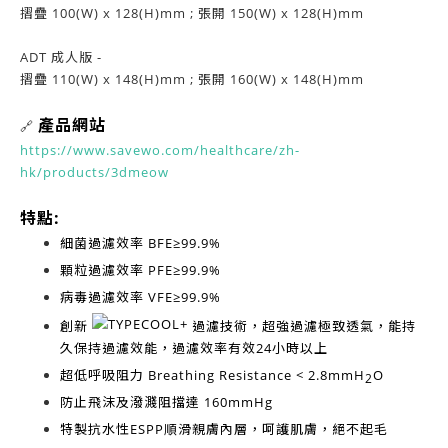
摺疊 100(W) x 128(H)mm ; 張開 150(W) x 128(H)mm
ADT 成人版 -
摺疊 110(W) x 148(H)mm ; 張開 160(W) x 148(H)mm
產品網站
🔗
https://www.savewo.com/healthcare/zh-
hk/products/3dmeow
特點:
細菌過濾效率
BFE≥99.9%
顆粒過濾效率
PFE≥99.9%
病毒過濾效率
VFE≥99.9%
創新
過濾技術，超強過濾極致透氣，能持
久保持過濾效能，過濾效率有效
24小時以上
超低呼吸阻力
Breathing Resistance < 2.8mmH
O
2
防止飛沫及潑濺阻擋達
160mmHg
特製抗水性ESPP順滑親膚內層，呵護肌膚，絕不起毛