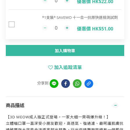
優惠價 HK$22.00
*1支裝* SAVEWO 十一合一抗原快速檢測試劑
優惠價 HK$51.00
加入購物車
加入追蹤清單
分享到
商品描述
【3D MEOW成人版正式登場，一家大細一齊萌爆升級！】
立體喵口罩一直深受小朋友歡迎，高透氣、強過濾、最呵護肌膚抗
過敏嘅強大效能令滲透率超出想象，行出街唔難發現總有一個戴住