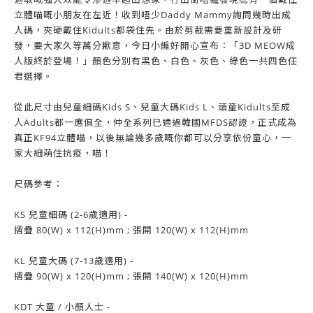
立體喵嘅小朋友在左近！收到唔少Daddy Mammy詢問幾時出成
人碼，夾硬戴住Kidults都袋住先。由於剪裁需要重新設計及研
發，要大家久等萬分歉意，今日小編好開心宣布：「3D MEOW成
人版終於登場！」顏色分別有黑色、白色、灰色、綠色一共四色任
君選擇。
從此尺寸由兒童細碼Kids S、兒童大碼Kids L、頑童Kidults至成
人Adults都一應俱全，仲全系列已通過韓國MFDS認證，正式成為
真正KF94立體喵，以後無論幾多歲嘅你都可以分享依份童心，一
家大細萌住抗疫，喵！
尺碼參考：
KS 兒童細碼 (2-6歲適用) -
摺疊 80(W) x 112(H)mm ; 張開 120(W) x 112(H)mm
KL 兒童大碼 (7-13歲適用) -
摺疊 90(W) x 120(H)mm ; 張開 140(W) x 120(H)mm
KDT 大童 / 小顏人士 -