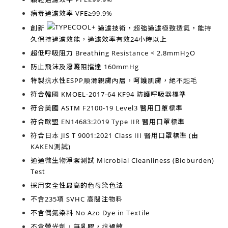
病毒過濾效率
VFE≥99.9%
創新
過濾技術，超強過濾極致透氣，能持
久保持過濾效能，過濾效率有效
24小時以上
超低呼吸阻力
Breathing Resistance < 2.8mmH
O
2
防止飛沫及潑濺阻擋達
160mmHg
特製抗水性ESPP順滑親膚內層，呵護肌膚，絕不起毛
符合韓國
KMOEL-2017-64 KF94
防護呼吸器標準
符合美國
ASTM F2100-19 Level3
醫用口罩標準
符合歐盟
EN14683:2019 Type IIR
醫用口罩標準
符合日本
JIS T 9001:2021 Class III
醫用口罩標準 (由
KAKEN測試)
通過微生物淨潔測試
Microbial Cleanliness (Bioburden)
Test
採用安全性最高的
色母染色法
不含
235項 SVHC 高關注物料
不含
偶氮染料 No Azo Dye in Textile
不含
螢光劑，無乳膠，抗過敏