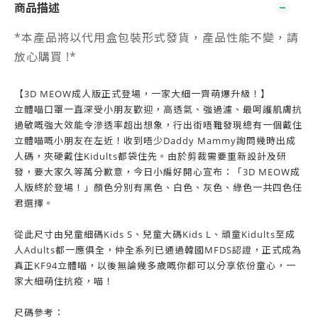
商品描述
*本產品將以代用盒包裝形式發貨，產品性能不變，請
放心購買 !*
【3D MEOW成人版正式登場，一家大細一齊萌爆升級！】
立體喵口罩一直深受小朋友歡迎，高透氣、強過濾、最呵護肌膚抗
過敏嘅強大效能令滲透率超出想象，行出街唔難發現總有一個戴住
立體喵嘅小朋友在左近！收到唔少Daddy Mammy詢問幾時出成
人碼，夾硬戴住Kidults都袋住先。由於剪裁需要重新設計及研
發，要大家久等萬分歉意，今日小編好開心宣布：「3D MEOW成
人版終於登場！」顏色分別有黑色、白色、灰色、綠色一共四色任
君選擇。
從此尺寸由兒童細碼Kids S、兒童大碼Kids L、頑童Kidults至成
人Adults都一應俱全，仲全系列已通過韓國MFDS認證，正式成為
真正KF94立體喵，以後無論幾多歲嘅你都可以分享依份童心，一
家大細萌住抗疫，喵！
尺碼參考：