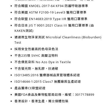
符合韓國
KMOEL-2017-64 KF94
防護呼吸器標準
符合美國
ASTM F2100-19 Level3
醫用口罩標準
符合歐盟
EN14683:2019 Type IIR
醫用口罩標準
符合日本
JIS T 9001:2021 Class III
醫用口罩標準 (由
KAKEN測試)
通過微生物淨潔測試
Microbial Cleanliness (Bioburden)
Test
採用安全性最高的
色母染色法
不含
235項 SVHC 高關注物料
不含
偶氮染料 No Azo Dye in Textile
不含
螢光劑，無乳膠，抗過敏
ISO13485:2016
醫療器械品質管理體系認證
ISO14644-1:2015 Class7
無塵廠房生產認證
產品獲得
CE歐盟認證
美國FDA食品及藥物監管局註冊，編號：3017178899
香港設計，香港生產
，獨立個體包裝