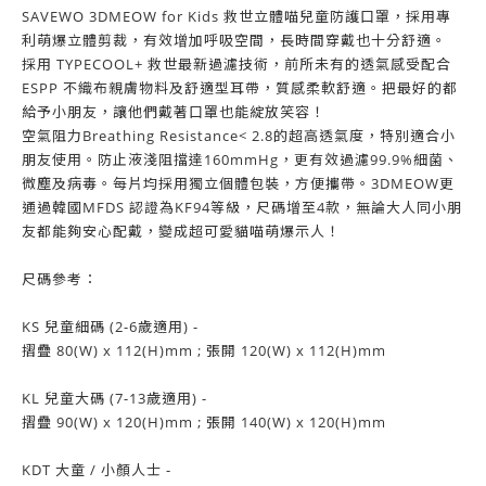
SAVEWO 3DMEOW for Kids 救世立體喵兒童防護口罩，採用專
利萌爆立體剪裁，有效增加呼吸空間，長時間穿戴也十分舒適。
採用 TYPECOOL+ 救世最新過濾技術，前所未有的透氣感受配合
ESPP 不織布親膚物料及舒適型耳帶，質感柔軟舒適。把最好的都
給予小朋友，讓他們戴著口罩也能綻放笑容！
空氣阻力Breathing Resistance< 2.8的超高透氣度，特別適合小
朋友使用。防止液淺阻擋達160mmHg，更有效過濾99.9%細菌、
微塵及病毒。每片均採用獨立個體包裝，方便攜帶。3DMEOW更
通過韓國MFDS 認證為KF94等級，尺碼增至4款，無論大人同小朋
友都能夠安心配戴，變成超可愛貓喵萌爆示人！
尺碼參考：
KS 兒童細碼 (2-6歲適用) -
摺疊 80(W) x 112(H)mm ; 張開 120(W) x 112(H)mm
KL 兒童大碼 (7-13歲適用) -
摺疊 90(W) x 120(H)mm ; 張開 140(W) x 120(H)mm
KDT 大童 / 小顏人士 -