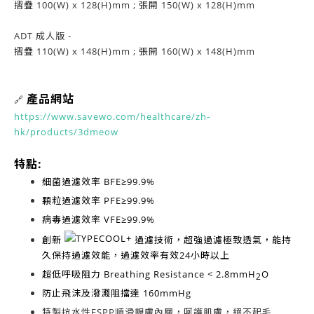
摺疊 100(W) x 128(H)mm ; 張開 150(W) x 128(H)mm
ADT 成人版 -
摺疊 110(W) x 148(H)mm ; 張開 160(W) x 148(H)mm
產品網站
🔗
https://www.savewo.com/healthcare/zh-
hk/products/3dmeow
特點:
細菌過濾效率
BFE≥99.9%
顆粒過濾效率
PFE≥99.9%
病毒過濾效率
VFE≥99.9%
創新
過濾技術，超強過濾極致透氣，能持
久保持過濾效能，過濾效率有效
24小時以上
超低呼吸阻力
Breathing Resistance < 2.8mmH
O
2
防止飛沫及潑濺阻擋達
160mmHg
特製抗水性ESPP順滑親膚內層，呵護肌膚，絕不起毛