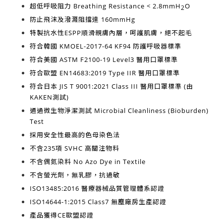
超低呼吸阻力
Breathing Resistance < 2.8mmH
O
2
防止飛沫及潑濺阻擋達
160mmHg
特製抗水性ESPP順滑親膚內層，呵護肌膚，絕不起毛
符合韓國
KMOEL-2017-64 KF94
防護呼吸器標準
符合美國
ASTM F2100-19 Level3
醫用口罩標準
符合歐盟
EN14683:2019 Type IIR
醫用口罩標準
符合日本
JIS T 9001:2021 Class III
醫用口罩標準 (由
KAKEN測試)
通過微生物淨潔測試
Microbial Cleanliness (Bioburden)
Test
採用安全性最高的
色母染色法
不含
235項 SVHC 高關注物料
不含
偶氮染料 No Azo Dye in Textile
不含
螢光劑，無乳膠，抗過敏
ISO13485:2016
醫療器械品質管理體系認證
ISO14644-1:2015 Class7
無塵廠房生產認證
產品獲得
CE歐盟認證