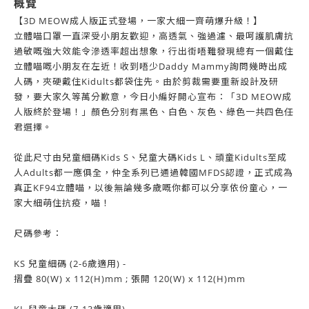
概覽
【3D MEOW成人版正式登場，一家大細一齊萌爆升級！】
立體喵口罩一直深受小朋友歡迎，高透氣、強過濾、最呵護肌膚抗
過敏嘅強大效能令滲透率超出想象，行出街唔難發現總有一個戴住
立體喵嘅小朋友在左近！收到唔少Daddy Mammy詢問幾時出成
人碼，夾硬戴住Kidults都袋住先。由於剪裁需要重新設計及研
發，要大家久等萬分歉意，今日小編好開心宣布：「3D MEOW成
人版終於登場！」顏色分別有黑色、白色、灰色、綠色一共四色任
君選擇。
從此尺寸由兒童細碼Kids S、兒童大碼Kids L、頑童Kidults至成
人Adults都一應俱全，仲全系列已通過韓國MFDS認證，正式成為
真正KF94立體喵，以後無論幾多歲嘅你都可以分享依份童心，一
家大細萌住抗疫，喵！
尺碼參考：
KS 兒童細碼 (2-6歲適用) -
摺疊 80(W) x 112(H)mm ; 張開 120(W) x 112(H)mm