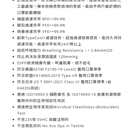
舒適型耳帶，救世精心特製的絨毛耳帶，經過多重發泡軟化
工藝處理，擁有極緻柔軟順滑的質感，能給予用戶最舒適的
口罩配戴體驗
細菌過濾效率 BFE>=99.9%
顆粒過濾效率 PFE>=99.9%
病毒過濾效率 VFE>=99.9%
創新TypeCool+過濾技術，超強過濾極緻透氣，能持久保持
過濾效能，過濾效率有效24小時以上
超低呼吸阻力 Breathing Resistance：< 2.8mmH2O
防止飛沫及潑濺阻擋達 120mmHg
ESPP順滑親膚內層，呵護肌膚，絕不起毛
符合美國ASTM F2100-19 Level2 醫用口罩標準
符合歐盟EN14683:2019 Type IIR 醫用口罩標準
符合日本 JIS T 9001:2021 Class III 醫用口罩標準 (由
KAKEN測試)
通過 ISO10993-5 細胞毒性 及 ISO10993-10 皮膚刺激致敏
醫用材料的生物相容性測試
通過微生物淨潔測試Microbial Cleanliness (Bioburden)
Test
不含235項 SVHC 高關注物料
不含偶氮染料 No Azo Dye in Textile