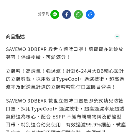
分享到
商品描述
SAVEWO 3DBEAR 救世
立體啤
口罩！讓寶寶亦能綻放
笑容！保護極緻、可愛滿分！
立體啤！高透氣！強過濾！針對6-24月大BB精心設計
的立體剪裁，採用救世TypeCool+ 過濾技術，超高過
濾率及超透氣舒適的立體啤啤熊仔口罩矚目登場！
SAVEWO 3DBEAR 救世立體啤口罩是即棄式幼兒防護
口罩，採用TypeCool+ 過濾技術，超高過濾率及超透
氣舒適為核心，配合 ESPP 不織布親膚物料及舒適型
耳帶，特別適合幼兒使用。有效過濾99.9%細菌、微塵