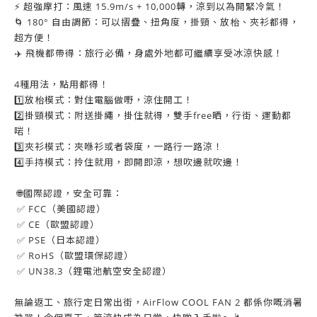
⚡ 超強摩打：風速 15.9m/s + 10,000轉，涼到以為開緊冷氣！
🌀 180° 自由調節：可以摺疊、扭角度，掛頸、放枱、夾衫都得，
超方便！
✈️ 飛機都帶得：旅行必備，身處外地都可繼續享受冰涼快感！
4種用法，點用都得！
1️⃣放枱模式：對住電腦做嘢，涼住開工！
2️⃣掛頸模式：附送掛繩，掛住就得，雙手free晒，行街、運動都
啱！
3️⃣夾衫模式：夾喺衫或者袋度，一路行一路涼！
4️⃣手持模式：拎住就用，即開即涼，想吹邊就吹邊！
🌐國際認證，安全可靠：
✅ FCC（美國認證）
✅ CE（歐盟認證）
✅ PSE（日本認證）
✅ RoHS（歐盟環保認證）
✅ UN38.3（鋰電池航空安全認證）
無論返工、旅行定日常出街，AirFlow COOL FAN 2 都係你嘅消暑