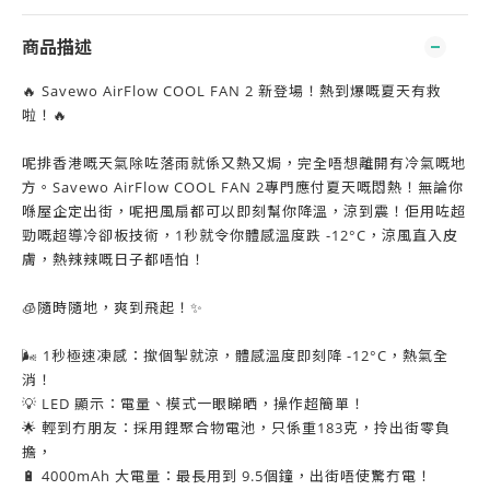
商品描述
🔥 Savewo AirFlow COOL FAN 2 新登場！熱到爆嘅夏天有救
啦！🔥
呢排香港嘅天氣除咗落雨就係又熱又焗，完全唔想離開有冷氣嘅地
方。Savewo AirFlow COOL FAN 2專門應付夏天嘅悶熱！無論你
喺屋企定出街，呢把風扇都可以即刻幫你降溫，涼到震！佢用咗超
勁嘅超導冷卻板技術，1秒就令你體感溫度跌 -12°C，涼風直入皮
膚，熱辣辣嘅日子都唔怕！
🧊隨時隨地，爽到飛起！✨
🌬️ 1秒極速凍感：撳個掣就涼，體感溫度即刻降 -12°C，熱氣全
消！
💡 LED 顯示：電量、模式一眼睇晒，操作超簡單！
🌟 輕到冇朋友：採用鋰聚合物電池，只係重183克，拎出街零負
擔，
🔋 4000mAh 大電量：最長用到 9.5個鐘，出街唔使驚冇電！