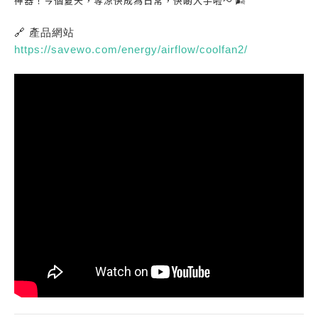
神器！今個夏天，等涼快成為日常，快啲入手啦～ 🌬️
🔗
產品網站
https://savewo.com/energy/airflow/coolfan2/