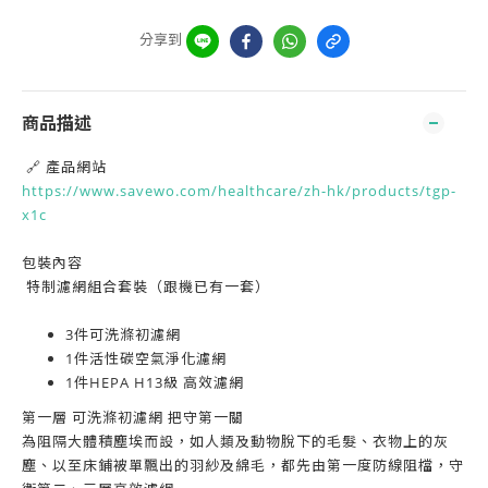
分享到
商品描述
🔗 產品網站
https://www.savewo.com/healthcare/zh-hk/products/tgp-
x1c
包裝內
容
特制濾網組合套裝（跟機已有一套）
3
件可洗滌初濾網
1
件活性碳空氣淨化濾網
1
件
HEPA H13
級 高效濾網
第一層 可洗滌初濾網 把守第一關
為阻隔大體積塵埃而設，如人類及動物脫下的毛髮、衣物上的灰
塵、以至床鋪被單飄出的羽紗及綿毛，都先由第一度防線阻檔，守