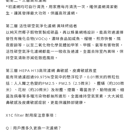
衛第二、三層高效濾網
*
初濾網均可自行清洗，用家應每月清洗一次，確保濾網清潔衛
生，讓其發揮最大功效，保護高效濾網。
第二層 活性碳空氣淨化濾網 異味終結者
以純天然椰子穀物質製成碳晶，再以蜂巢網格設計，能高效過濾揮
發性有機化合物
(VOCs)
，濃味食品如咸魚、榴槤、煎炸快餐、隔
夜廚餘等，以至二氧化物化學氣體如甲苯、甲醛、氨等有害物質，
活性碳空氣淨化濾網都能一一吸收及過濾，全面去除室內異味，保
持空氣清新亦減低致癌風險。
第三層
HEPA H13
高效濾網 鼻敏感、皮膚敏感救星
能有效過濾超過
99.975%
空氣中的懸浮粒子，
0.01
微米的微粒包
括：人人聞之色變的
PM2.5
、
PM2.5
（
2.5
微米）、塵蟎（約
200
微
米）、花粉（約
20
微米）及粉塵、煙霧、霉菌孢子、動物皮屑、細
菌及病毒等多種污染物都無所遁形，全面維持空氣質素，大大減低
鼻敏感及皮膚敏感症狀，更能保護肺部健康。
X1C filter
耐用度注意事項：
Q
：用戶應多久更換一次濾網？