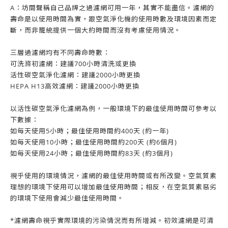
A
：坊間聲稱自己品牌之過濾網可用一年，其實不能盡信。濾網的
壽命是以使用時間為實，跟空氣淨化機的使用時數及環境因素而定
斷，而非籠統提供一個大約時間而沒有考慮使用情況。
三層過濾網均有不同壽命時數：
可洗滌初濾網：建議
700
小時清洗或更換
活性碳空氣淨化濾網：建議
2000
小時更換
HEPA H13
高效濾網：建議
2000
小時更換
以活性碳空氣淨化濾網為例，一般環境下的最佳使用時間可參考以
下數據：
如每天使用
5
小時；最佳使用時間約
400
天
(
約一年
)
如每天使用
10
小時；最佳使用時間約
200
天
(
約
6
個月
)
如每天使用
24
小時；最佳使用時間約
83
天
(
約
3
個月
)
視乎使用的環境情況，濾網的最佳使用時間或有所改變。空氣質素
理想的環境下使用可以增加最佳使用時間；相反，在空氣質素惡劣
的環境下使用會減少最佳使用時間。
*
濾網壽命視乎實際環境的污染情況而有所增減。初效濾網是可清