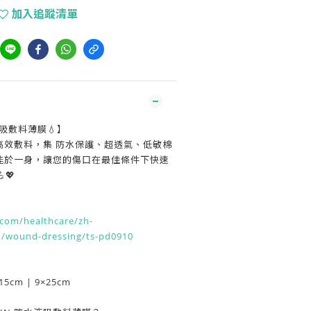
加入追蹤清單
水液吸敷料薄膜💧】
高效敷料，集 防水保護、超透氣、低敏棉
功能於一身，讓您的傷口在最佳條件下快速
💖
com/healthcare/zh-
n/wound-dressing/ts-pd0910
×15cm | 9×25cm