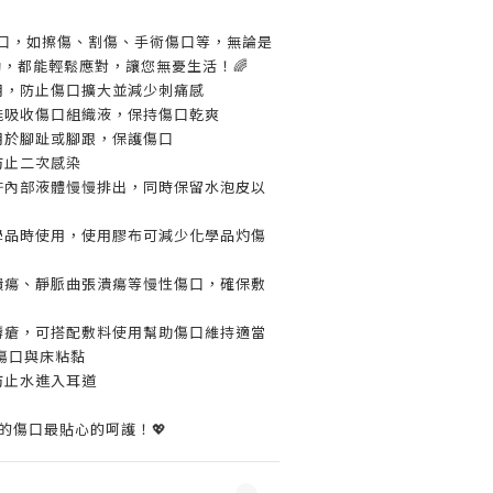
傷口，如擦傷、割傷、手術傷口等，無論是
動，都能輕鬆應對，讓您無憂生活！🌈
用，防止傷口擴大並減少刺痛感
能吸收傷口組織液，保持傷口乾爽
用於腳趾或腳跟，保護傷口
防止二次感染
許內部液體慢慢排出，同時保留水泡皮以
學品時使用，使用膠布可減少化學品灼傷
潰瘍、靜脈曲張潰瘍等慢性傷口，確保敷
褥瘡，可搭配敷料使用幫助傷口維持適當
傷口與床粘黏
防止水進入耳道
給您的傷口最貼心的呵護！💖