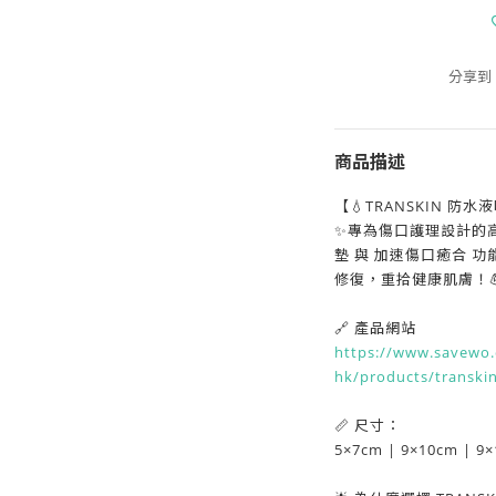
分享到
商品描述
【💧TRANSKIN 防
✨專為傷口護理設計的
墊 與 加速傷口癒合 
修復，重拾健康肌膚！💪
🔗 產品網站
https://www.savewo.
hk/products/transki
📏 尺寸：
5×7cm | 9×10cm | 9