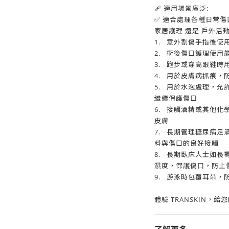
🩹 適用場景廣泛:
✅ 適合處理各種日常
家居護理 還是 戶外活
1.
意外割傷手指後使
2.
術後傷口護理使用
3.
跑步或穿高跟鞋時
4.
用於皮膚病抓痕，
5.
用於水泡處理，允
繼續保護傷口
6.
接觸酒精或其他化
皮膚
7.
長期管理糖尿病足
料與傷口的良好接觸
8.
長期臥床人士如長
濕度，保護傷口，防止
9.
游泳時包覆耳朵，
體驗 TRANSKIN，