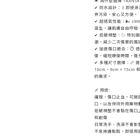
🌟 為什麼選擇 TRAN
✔ 防水設計：💧即使
界污染，安心又方便。
✔ 超透氣性能：🌬️ ≥
滋生，讓肌膚自由呼吸
✔ 低敏棉墊：☁️ 特
激，減少二次傷害的風
✔ 加速傷口癒合：⏱️
復，縮短康復時間，提
✔ 多種尺寸選擇：📏 提
10cm、9cm × 15c
的需求。
🩹 用途:
護理、傷口止血，可施
口，以及保持外用
低敏棉墊不會黏在傷口
和創傷
日常洗手、洗澡不會影
不易捲邊鬆脫，即使用