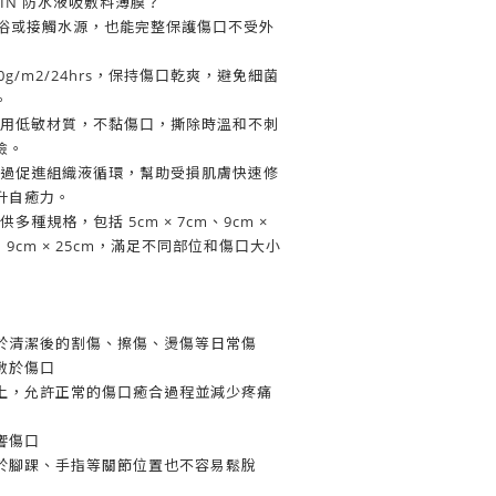
SKIN 防水液吸敷料薄膜？
淋浴或接觸水源，也能完整保護傷口不受外
900g/m2/24hrs，保持傷口乾爽，避免細菌
。
別選用低敏材質，不黏傷口，撕除時溫和不刺
險。
 透過促進組織液循環，幫助受損肌膚快速修
升自癒力。
供多種規格，包括 5cm × 7cm、9cm ×
m 和 9cm × 25cm，滿足不同部位和傷口大小
於清潔後的割傷、擦傷、燙傷等日常傷
藥物敷於傷口
上，允許正常的傷口癒合過程並減少疼痛
響傷口
於腳踝、手指等關節位置也不容易鬆脫