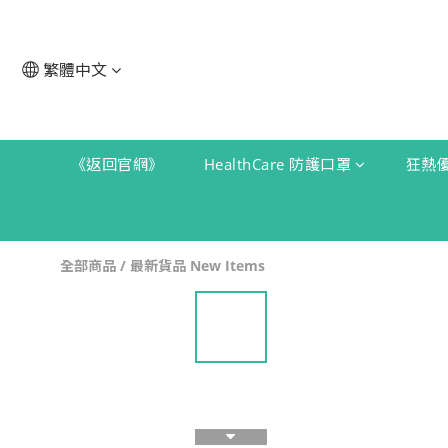
繁體中文
《返回官網》
HealthCare 防護口罩
狂熱
全部商品
/
最新貨品 New Items