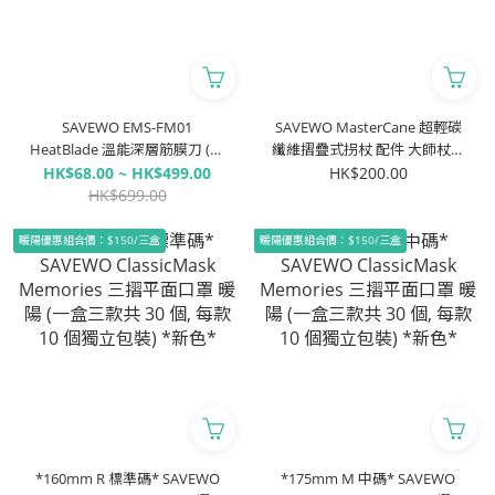
SAVEWO EMS-FM01
SAVEWO MasterCane 超輕碳
HeatBlade 溫能深層筋膜刀 (附
纖維摺疊式拐杖 配件 大師杖自
送精油乙枝)
立三腳架
HK$68.00 ~ HK$499.00
HK$200.00
HK$699.00
暖陽優惠組合價：$150/三盒
暖陽優惠組合價：$150/三盒
*160mm R 標準碼* SAVEWO
*175mm M 中碼* SAVEWO