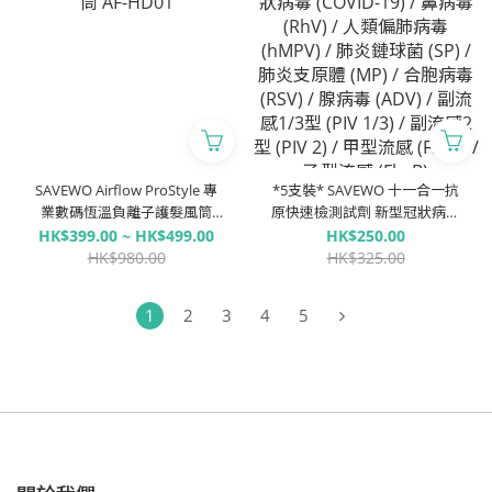
SAVEWO Airflow ProStyle 專
*5支裝* SAVEWO 十一合一抗
業數碼恆溫負離子護髮風筒
原快速檢測試劑 新型冠狀病毒
AF-HD01
(COVID-19) / 鼻病毒 (RhV) / 人
HK$399.00 ~ HK$499.00
HK$250.00
類偏肺病毒 (hMPV) / 肺炎鏈球
HK$980.00
HK$325.00
菌 (SP) / 肺炎支原體 (MP) / 合
胞病毒 (RSV) / 腺病毒 (ADV) /
1
2
3
4
5
副流感1/3型 (PIV 1/3) / 副流感
2型 (PIV 2) / 甲型流感 (Flu A) /
⼄型流感 (Flu B)