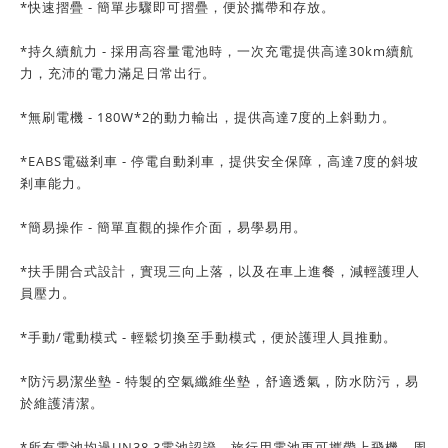
*快速摺疊 - 簡單步驟即可摺疊，便於攜帶和存放。
*持久續航力 - 採用高容量電池時，一次充電提供高達30km續航
力，充沛的電力滿足日常出行。
*無刷電機 - 180W*2的動力輸出，提供高達7度的上斜動力。
*EABS電磁剎車 - 停電自動剎車，提供安全保障，高達7度的斜坡
剎車能力。
*簡易操作 - 簡單直觀的操作介面，易學易用。
*扶手開合式設計，實現三向上落，以及在車上進餐，減輕護理人
員壓力。
*手動/電動模式 - 輕鬆切換至手動模式，便於護理人員推動。
*防污易潔坐墊 - 特製的空氣纖維坐墊，舒適透氣，防水防污，易
於維護清潔。
*所有電池均過UN38.3電池認證，旅行用電池更可攜帶上飛機，周