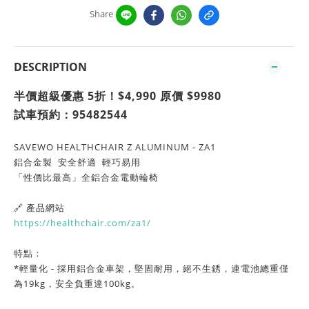
Share
DESCRIPTION
半價超級優惠 5折
！$4,990
原價 $9980
試車預約：95482544
SAVEWO HEALTHCHAIR Z ALUMINUM - ZA1
鋁合金製 安全舒適 輕巧易用
「性價比最高」全鋁合金電動輪椅
🔗 產品網站
https://healthchair.com/za1/
特點：
*輕量化 - 採用鋁合金車架，堅固耐用，絕不生銹，連電池總重僅
為19kg，安全負重達100kg。