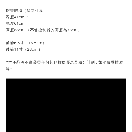
摺疊體積（站立計算）
深度41cm ！
寬度61cm
高度88cm （不含控制器的高度為73cm）
前輪6.5寸（16.5cm）
後輪11寸（28cm )
*本產品將不會參與任何其他推廣優惠及積分計劃 , 如消費券推廣
等*