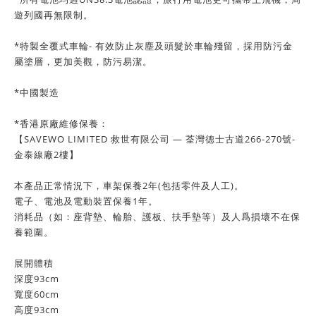
遊列國再無限制。
*特製全覆式車輪- 有效防止灰塵及頭髮於車輪殘留，採用防污金
屬塗層，更加美觀，防污易潔。
*中國製造
*香港原廠維修保養：
【SAVEWO LIMITED 救世有限公司 — 荃灣德士古道266-270號-
金泰線廠2樓】
本產品正常情況下，車架保養2年(包括零件及人工)。
電子、電池及電動裝置保養1年。
消耗品（如：座背墊、輪胎、護板、扶手墊等）及人爲損壞不在保
養範圍。
展開體積
深度93cm
寬度60cm
高度93cm