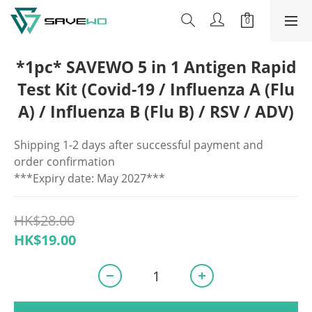
*1pc* SAVEWO 5 in 1 Antigen Rapid
Test Kit (Covid-19 / Influenza A (Flu
A) / Influenza B (Flu B) / RSV / ADV)
Shipping 1-2 days after successful payment and 
order confirmation
***Expiry date: May 2027***
HK$28.00
HK$19.00