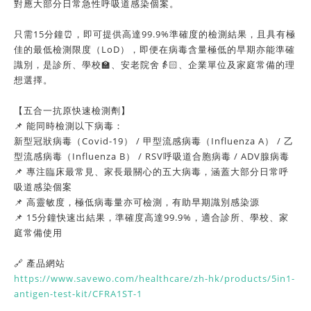
對應大部分日常急性呼吸道感染個案。
只需15分鐘⏰，即可提供高達99.9%準確度的檢測結果，且具有極
佳的最低檢測限度（LoD），即便在病毒含量極低的早期亦能準確
識別，是診所、學校🏫、安老院舍👵🏻、企業單位及家庭常備的理
想選擇。
【五合一抗原快速檢測劑】
📌 能同時檢測以下病毒：
新型冠狀病毒（Covid-19） / 甲型流感病毒（Influenza A） / 乙
型流感病毒（Influenza B） / RSV呼吸道合胞病毒 / ADV腺病毒
📌 專注臨床最常見、家長最關心的五大病毒，涵蓋大部分日常呼
吸道感染個案
📌 高靈敏度，極低病毒量亦可檢測，有助早期識別感染源
📌 15分鐘快速出結果，準確度高達99.9%，適合診所、學校、家
庭常備使用
🔗 產品網站
https://www.savewo.com/healthcare/zh-hk/products/5in1-
antigen-test-kit/CFRA1ST-1