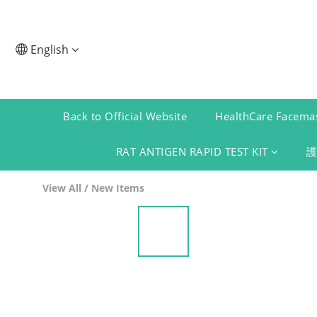
English
Back to Official Website
HealthCare Facemas
RAT ANTIGEN RAPID TEST KIT
View All
/
New Items