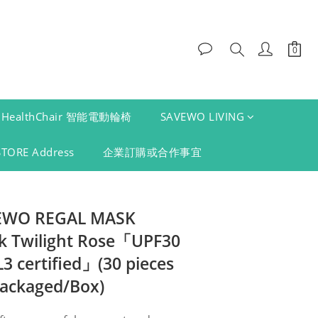
HealthChair 智能電動輪椅
SAVEWO LIVING
STORE Address
企業訂購或合作事宜
VEWO REGAL MASK
k Twilight Rose「UPF30
3 certified」(30 pieces
packaged/Box)