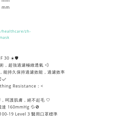
H mm
H mm
/healthcare/zh-
-mask
0 ☀️🛡️
濾技術，超強過濾極緻透氣 💨
.9%，能持久保持過濾效能，過濾效率
⏰✅
ing Resistance：<
層，呵護肌膚，絕不起毛 🤍
160mmHg 💦🚫
00-19 Level 3 醫用口罩標準