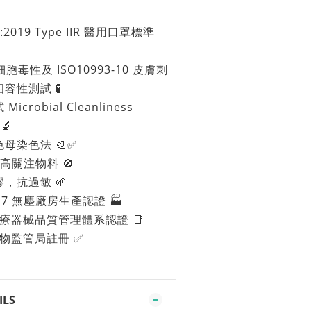
2019 Type IIR 醫用口罩標準
 細胞毒性及 ISO10993-10 皮膚刺
容性測試 🧪
robial Cleanliness
 🔬
母染色法 🎨✅
C 高關注物料 🚫
，抗過敏 🌱
ass 7 無塵廠房生產認證 🏭
6 醫療器械品質管理體系認證 📑
藥物監管局註冊 ✅
ILS