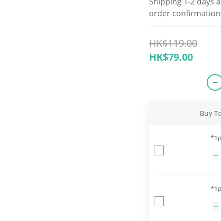
Shipping 1-2 days a
order confirmation
HK$119.00
HK$79.00
Buy T
*1p
*1p