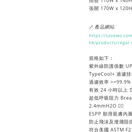
摺疊 110W x 140
張開 170W x 120
產品網站
🔗
https://savewo.com
hk/products/regal
規格如下：
紫外線防護係數 UPF 3
TypeCool+ 過
過濾效率 >=99
有效 24 小時以上 
超低呼吸阻力 Breath
2.4mmH2O 😮‍💨
ESPP 順滑親膚內
防止飛沫及潑濺阻擋達 
符合美國 ASTM F21