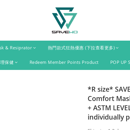
k & Resiprator
熱門款式狂熱優惠 (下拉查看更多)
護理保健
Redeem Member Points Product
POP UP 
*R size* SA
Comfort Mas
+ ASTM LEVEL
individually 