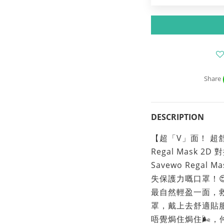
Share
DESCRIPTION
【超「V」面！ 超舒
Regal Mask 2
Savewo Rega
失保護力嘅口罩！
最自然輕盈一面，
罩，戴上去舒適貼
唔覺焗住焗住🌬️，