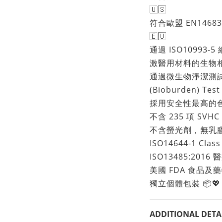
🇺🇸
符合歐盟 EN14683:
🇪🇺
通過 ISO10993-5
激醫用材料的生物相
通過微生物淨潔測試 Mic
(Bioburden) Test
採用安全性最高的色
不含 235 項 SVH
不含螢光劑，無乳膠
ISO14644-1 Cl
ISO13485:201
美國 FDA 食品及
獨立個體包裝 📦💖
ADDITIONAL DETA