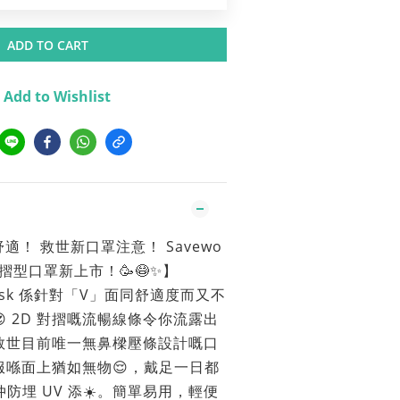
ADD TO CART
Add to Wishlist
適！ 救世新口罩注意！ Savewo
D 對摺型口罩新上市！🥳😷✨】
l Mask 係針對「V」面同舒適度而又不
 2D 對摺嘅流暢線條令你流露出
救世目前唯一無鼻樑壓條設計嘅口
服喺面上猶如無物😌，戴足一日都
仲防埋 UV 添☀️。簡單易用，輕便