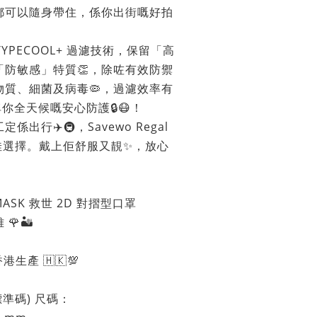
邊都可以隨身帶住，係你出街嘅好拍
咗 TYPECOOL+ 過濾技術，保留「高
「防敏感」特質👏，除咗有效防禦
物質、細菌及病毒🦠，過濾效率有
俾你全天候嘅安心防護🔒😷！
出行✈️🚇，Savewo Regal
最佳選擇。戴上佢舒服又靚✨，放心
 MASK 救世 2D 對摺型口罩
🏜️
港生產 🇭🇰💯
 標準碼)
尺碼：