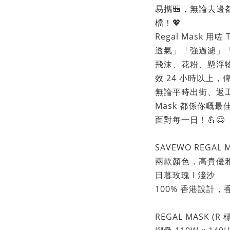
易攜🎒，無論去
檔！💖
Regal Mask 用
透氣」「強過濾」
飛沫、花粉、懸浮
效 24 小時以上，
無論平時出街、返工定係
Mask 都係你嘅
面對每一日！💪😊
SAVEWO REGAL
兩款顏色，高貴優雅 
日暮玫瑰 I 淺沙
100% 香港設計，香
REGAL MASK (R