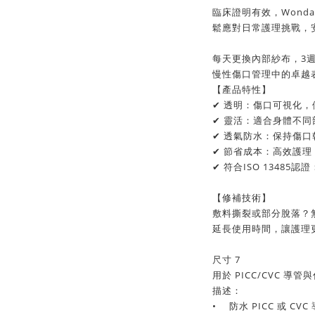
臨床證明有效，Wond
鬆應對日常護理挑戰，
每天更換內部紗布，3週內
慢性傷口管理中的卓越
【產品特性】
✔ 透明：傷口可視化
✔ 靈活：適合身體不
✔ 透氣防水：保持傷
✔ 節省成本：高效護
✔ 符合ISO 13485
【修補技術】
敷料撕裂或部分脫落？
延長使用時間，讓護理
尺寸 7
用於 PICC/CVC 導
描述：
•
防水 PICC 或 CVC