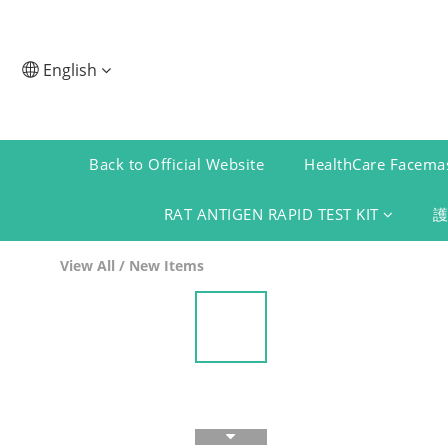
English
Back to Official Website
HealthCare Facemas
RAT ANTIGEN RAPID TEST KIT
View All
/
New Items