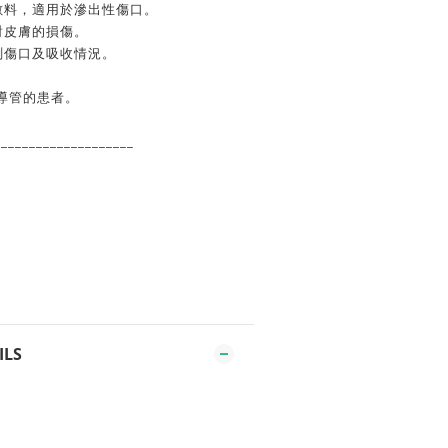
敷料，適用於滲出性傷口。
對皮膚的損傷。
測傷口及吸收情況。
C 導管的患者。
____________________
ILS