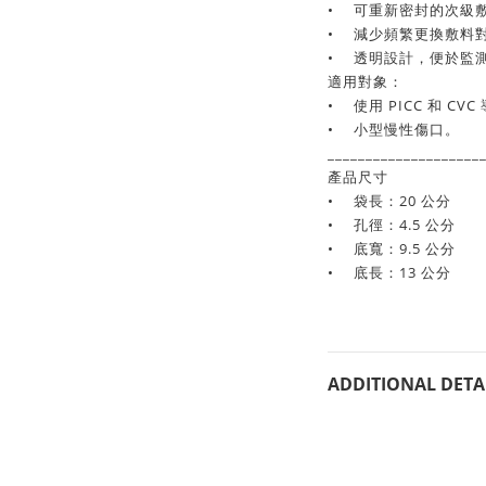
•
可重新密封的次級
•
減少頻繁更換敷料
•
透明設計，便於監
適用對象：
•
使用 PICC 和 CV
•
小型慢性傷口。
____________________
產品尺寸
•
袋長：20 公分
•
孔徑：4.5 公分
•
底寬：9.5 公分
•
底長：13 公分
ADDITIONAL DETA