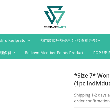
k & Resiprator
熱門款式狂熱優惠 (下拉查看更多)
護理保健
Redeem Member Points Product
POP UP 
*Size 7* Won
(1pc Individu
Shipping 1-2 days a
order confirmation