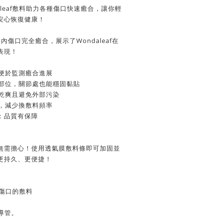
aleaf敷料助力各種傷口快速癒合，讓你輕
安心恢復健康！
傷口完全癒合，展示了Wondaleaf在
表現！
，便於監測癒合進展
同部位，關節處也能穩固黏貼
口乾爽且避免外部污染
理，減少換敷料頻率
認證：品質有保障
無需擔心！使用透氣膜敷料條即可加固並
更持久、更便捷！
管與傷口的敷料
 導管。