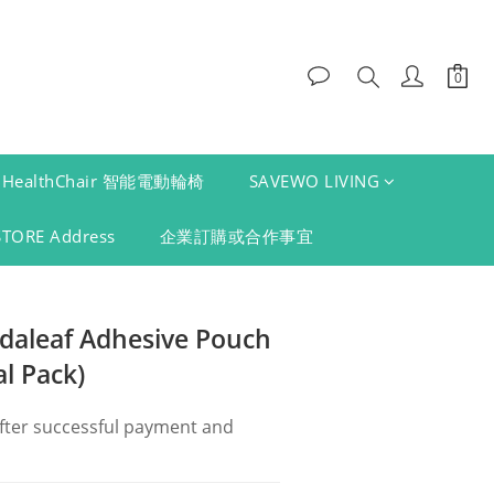
HealthChair 智能電動輪椅
SAVEWO LIVING
STORE Address
企業訂購或合作事宜
daleaf Adhesive Pouch
al Pack)
fter successful payment and 