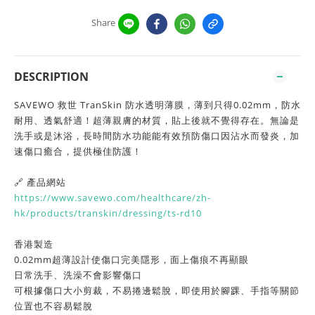
Share
DESCRIPTION
SAVEWO 救世 TranSkin 防水透明薄膜，薄到只得0.02mm，防水
耐用、透氣舒適！超薄親膚的材質，貼上後就不覺得存在。無論是
洗手或是沐浴，長時間防水功能能有效預防傷口因沾水而發炎，加
速傷口癒合，提供極佳防護！
🔗 產品網站
https://www.savewo.com/healthcare/zh-
hk/products/transkin/dressing/ts-rd10
香港製造
0.02mm超薄設計使傷口完美隱形，面上傷痕不再顯眼
日常洗手、洗澡不會影響傷口
可根據傷口大小剪裁，不易捲邊鬆脫，即使用於腳踝、手指等關節
位置也不容易鬆脫