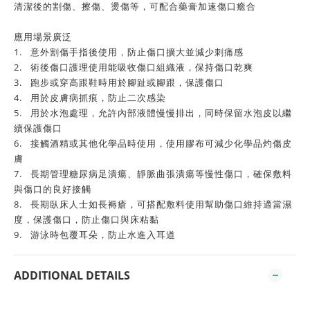
清潔後的割傷、擦傷、燙傷等，可配合藥膏加速傷口癒合
應用場景廣泛
1.
意外割傷手指後使用，防止傷口擴大並減少刺痛感
2.
術後傷口護理使用能吸收傷口組織液，保持傷口乾爽
3.
跑步或穿高跟鞋時用於腳趾或腳跟，保護傷口
4.
用於皮膚病抓痕，防止二次感染
5.
用於水泡處理，允許內部液體慢慢排出，同時保留水泡皮以繼
續保護傷口
6.
接觸酒精或其他化學品時使用，使用膠布可減少化學品灼傷皮
膚
7.
長期管理糖尿病足潰瘍、靜脈曲張潰瘍等慢性傷口，確保敷料
與傷口的良好接觸
8.
長期臥床人士如長褥瘡，可搭配敷料使用幫助傷口維持適當濕
度，保護傷口，防止傷口與床粘黏
9.
游泳時包覆耳朵，防止水進入耳道
ADDITIONAL DETAILS