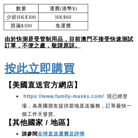
數量
運費(港幣$)
少於HK$300
HK$60
買滿$300
免運費
由於快測是受管制用品，目前澳門不接受快速測試
訂單，不便之處，敬請原諒。
按此立即購買
【美國直送官方網店】
現已經登
https://www.family-masks.com/ 
場，為美國朋友提供當地直送服務，訂單最快一
個工作天發貨。
【其他國家 / 地區】
請參閱
全球直送運費及詳情