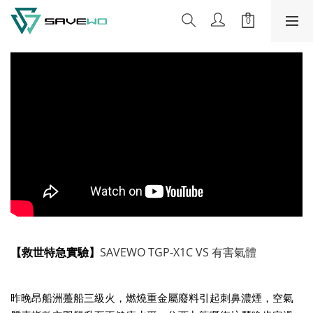
【
救世特急實驗
】
SAVEWO TGP-X1C VS 有害氣體
昨晚昂船洲躉船三級火，燃燒重金屬廢料引起刺鼻濃煙，空氣