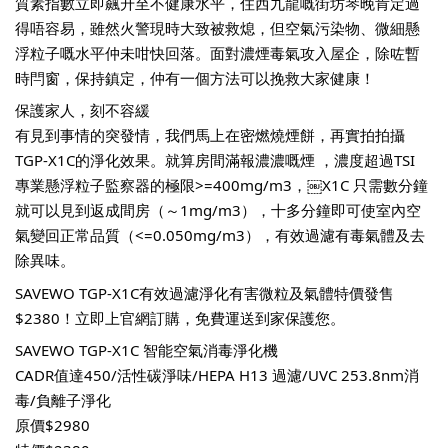
質素指數立即飆升至不健康水平，住西九龍嘅街坊琴晚肯定過
得唔容易，雖然火警現時大致被救熄，但空氣污染物、微細懸
浮粒子嘅水平仲未咁快回落。面對濃煙毒氣攻入屋企，除咗暫
時閂窗，保持鎮定，仲有一個方法可以挽救大家健康！
保護家人，刻不容緩
有見到事情的突發情，我們馬上在密燃燒煙餅，再實拍拍攝
TGP-X1C的淨化效果。就算房間滿報濃濃嘅煙 ，濃度超過TSI
專業懸浮粒子監察器的極限>=400mg/m3，￼X1C 只需數分鐘
就可以見到返成間房（～1mg/m3），十多分鐘即可使室內空
氣變回正常品質（<=0.050mg/m3），有效過濾有毒氣體及去
除異味。
SAVEWO TGP-X1C有效過濾淨化有害微粒及氣體特價發售
$2380！立即上官網訂購，免費運送到家保護您。
SAVEWO TGP-X1C 智能空氣消毒淨化機
CADR值達450/活性碳淨味/HEPA H13 過濾/UVC 253.8nm消
毒/負離子淨化
原價$2980