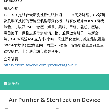
特價$2380
產品介紹：
TGP-X1C是結合最新改性活性碳技術、HEPA高效濾網、UV殺菌
及負離子技術的智能空氣消毒淨化機。能有效過濾VOCs（有機
氣體），以及PM2.5微塵、煙霧、異味、甲醛、花粉、塵蟎、
霉菌孢子、動物皮屑等多種污染物。並釋放負離子，清新空
氣。CADR高達450立方米/小時，高速淨化空氣，效能足以覆蓋
30-54平方米的室內空間，內置wifi功能，智能監察空量質量及
遙控操作。十分適合城市家庭使用。
立即購買：
https://store.savewo.com/products/tgp-x1c
推薦產品：
Air Purifier & Sterilization Device