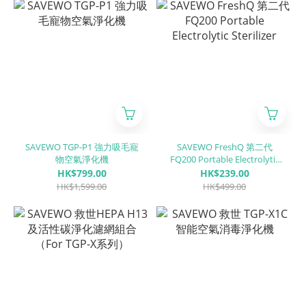
SAVEWO TGP-P1 強力吸毛寵
SAVEWO FreshQ 第二代
物空氣淨化機
FQ200 Portable Electrolytic
Sterilizer
HK$799.00
HK$239.00
HK$1,599.00
HK$499.00