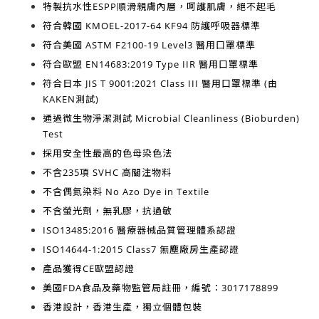
特製抗水性ESPP順滑親膚內層，呵護肌膚，絕不起毛
符合韓國
KMOEL-2017-64 KF94
防護呼吸器標準
符合美國
ASTM F2100-19 Level3
醫用口罩標準
符合歐盟
EN14683:2019 Type IIR
醫用口罩標準
符合日本
JIS T 9001:2021 Class III
醫用口罩標準 (由
KAKEN測試)
通過微生物淨潔測試
Microbial Cleanliness (Bioburden)
Test
採用安全性最高的
色母染色法
不含
235項 SVHC 高關注物料
不含
偶氮染料 No Azo Dye in Textile
不含
螢光劑，無乳膠，抗過敏
ISO13485:2016
醫療器械品質管理體系認證
ISO14644-1:2015 Class7
無塵廠房生產認證
產品獲得
CE歐盟認證
美國FDA食品及藥物監管局註冊，編號：3017178899
香港設計，香港生產
，獨立個體包裝