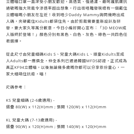
立體喵口罩一直深受小朋友歡迎，高透氣、強過濾、最呵護肌膚抗
過敏嘅強大效能令滲透率超出想象，行出街唔難發現總有一個戴住
立體喵嘅小朋友在左近！收到唔少Daddy Mammy詢問幾時出成
人碼，夾硬戴住Kidults都袋住先。由於剪裁需要重新設計及研
發，要大家久等萬分歉意，今日小編好開心宣布：「3D MEOW成
人版終於登場！」顏色分別有黑色、白色、灰色、綠色一共四色任
君選擇。
從此尺寸由兒童細碼Kids S、兒童大碼Kids L、頑童Kidults至成
人Adults都一應俱全，仲全系列已通過韓國MFDS認證，正式成為
真正KF94立體喵，以後無論幾多歲嘅你都可以分享依份童心，一
家大細萌住抗疫，喵！
尺碼參考：
KS 兒童細碼 (2-6歲適用) -
摺疊 80(W) x 112(H)mm ; 張開 120(W) x 112(H)mm
KL 兒童大碼 (7-13歲適用) -
摺疊 90(W) x 120(H)mm ; 張開 140(W) x 120(H)mm