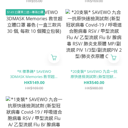
HK$55.00
HK$169.00
病毒 / 副流感1/3型 / 副流感2
型 / 甲型流感 / ⼄型流感 / 禽
$149 口罩買二送一專區口罩
流感)
*R 標準碼* SAVEWO
*20支裝* SAVEWO 九合一抗
3DMASK Memories 救世超立
原快速檢測試劑 (新型冠狀病
體口罩 暮色 (一盒三款共 30
毒 Covid-19 / 呼吸道合胞病
HK$149.00
HK$540.00
個, 每款 10 個獨立包裝)
毒 RSV / 甲型流感 Flu A/ ⼄型
HK$169.00
HK$980.00
流感 Flu B/ 腺病毒 RSV/ 肺炎
支原體 MP/副流感 PIV 1/3型/
副流感PIV 2型/肺炎衣原體
CP)