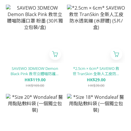
流感 Flu B/ 腺病毒 RSV/ 肺炎
支原體 MP/副流感 PIV 1/3型/
副流感PIV 2型/肺炎衣原體
CP)
SAVEWO 3DMEOW Demon
*2.5cm × 6cm* SAVEWO 救
Black Pink 救世立體喵防護口
世 TranSkin 全新人工皮防水
罩 粉墨 (30片獨立包裝/盒)
透氣繃 (水膠體) (5片/盒)
HK$119.00
HK$29.00
HK$169.00
HK$39.00