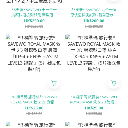
*5支裝* SAVEWO 十一合一
*5支裝* SAVEWO 九合一抗
抗原快速檢測試劑 新型冠狀
原快速檢測試劑 (新型冠狀病
病毒 (COVID-19) / 鼻病毒
毒 Covid-19 / 呼吸道合胞病
HK$250.00
HK$200.00
(RhV) / 人類偏肺病毒 (hMPV)
毒 RSV / 甲型流感 Flu A/ ⼄型
HK$325.00
HK$490.00
/ 肺炎鏈球菌 (SP) / 肺炎支原
流感 Flu B/ 腺病毒 RSV/ 肺炎
體 (MP) / 合胞病毒 (RSV) / 腺
支原體 MP/副流感 PIV 1/3型/
病毒 (ADV) / 副流感1/3型
副流感PIV 2型/肺炎衣原體
(PIV 1/3) / 副流感2型 (PIV 2) /
CP)
甲型流感 (Flu A) / ⼄型流感
(Flu B)
*R 標準碼 旅行裝* SAVEWO
*R 標準碼 旅行裝* SAVEWO
ROYAL MASK 救世 2D 對摺型
ROYAL MASK 救世 2D 對摺型
口罩 晨霧「KF94 + KN95 +
口罩 純白「KF94 + KN95 +
HK$25.00
HK$25.00
ASTM LEVEL3 認證 」(5片獨
ASTM LEVEL3 認證 」(5片獨
HK$35.00
HK$35.00
立包裝/盒)
立包裝/盒)