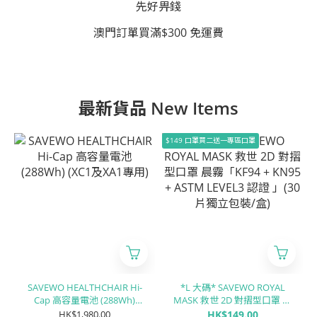
先好畀錢
澳門訂單買滿$300 免運費
最新貨品 New Items
$149 口罩買二送一專區口罩
SAVEWO HEALTHCHAIR Hi-
*L 大碼* SAVEWO ROYAL
Cap 高容量電池 (288Wh)
MASK 救世 2D 對摺型口罩 晨
(XC1及XA1專用)
霧「KF94 + KN95 + ASTM
HK$1,980.00
HK$149.00