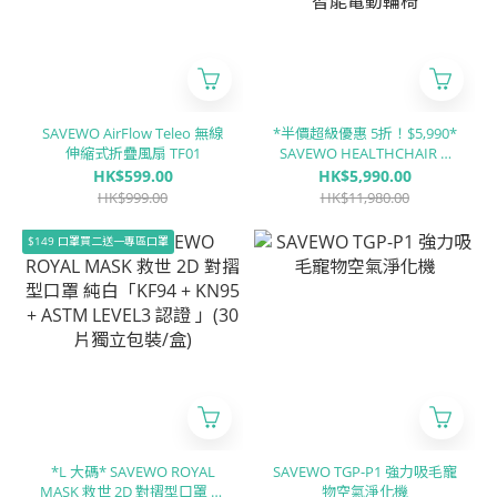
SAVEWO AirFlow Teleo 無線
*半價超級優惠 5折！$5,990*
伸縮式折疊風扇 TF01
SAVEWO HEALTHCHAIR X
ALUMINUM XA1 全鋁合金智
HK$599.00
HK$5,990.00
能電動輪椅
HK$999.00
HK$11,980.00
$149 口罩買二送一專區口罩
*L 大碼* SAVEWO ROYAL
SAVEWO TGP-P1 強力吸毛寵
MASK 救世 2D 對摺型口罩 純
物空氣淨化機