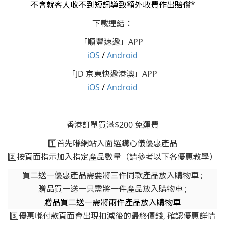
不會就客人收不到短訊導致額外收費作出賠償*
下載連結：
「順豐速遞」APP
i
OS
/
Android
「JD 京東快遞港澳」APP
i
OS
/
Android
香港訂單買滿$200 免運費
1️⃣首先喺網站入面選購心儀優惠產品
2️⃣按頁面指示加入指定產品數量（請參考以下各優惠教學）
買二送一優惠產品需要將三件同款產品放入購物車 ;
贈品買一送一只需將一件產品放入購物車 ;
贈品買二送一需將兩件產品放入購物車
3️⃣優惠喺付款頁面會出現扣減後的最終價錢, 確認優惠詳情