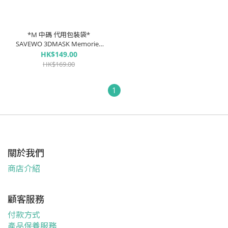
*M 中碼 代用包裝袋*
SAVEWO 3DMASK Memories
救世超立體口罩 夜海 (30片獨
HK$149.00
立包裝/盒)
HK$169.00
1
關於我們
商店介紹
顧客服務
付款方式
產品保養服務