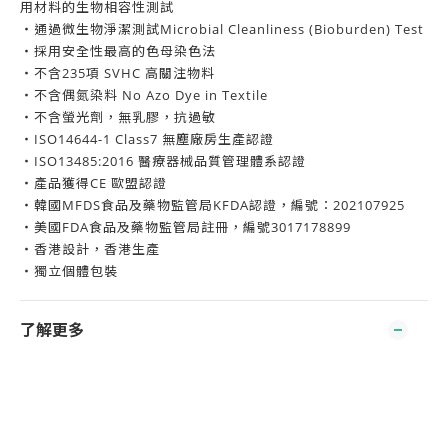
用材料的生物相容性測試
・通過微生物淨潔測試Microbial Cleanliness (Bioburden) Test
・採用安全性最高的色母染色法
・不含235項 SVHC 高關注物料
・不含偶氮染料 No Azo Dye in Textile
・不含螢光劑，無乳膠，抗過敏
・ISO14644-1 Class7 無塵廠房生產認證
・ISO13485:2016 醫療器械品質管理體系認證
・產品獲得CE 歐盟認證
・韓國MFDS食品及藥物監管局KFDA認證，編號：202107925
・美國FDA食品及藥物監管局註冊，編號3017178899
・香港設計，香港生產
・獨立個體包裝
了解更多