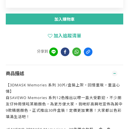
加入購物車
加入追蹤清單
分享到
商品描述
【3DMASK Memories 系列 30片/盒裝上架，回憶重現，重溫心
情】
自SAVEWO Memories 系列12色推出以嚟一直大受歡迎，不少朋
友仔仲用慣咗某啲顏色，為更方便大家，我哋好高興地宣佈為其中
9款精選顏色，正式推出30件盒裝！定價更加實惠！大家都以色彩
填滿生活吧！