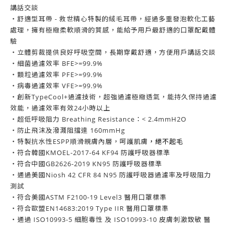
講話交談
・舒適型耳帶 - 救世精心特製的絨毛耳帶，經過多重發泡軟化工藝
處理，擁有極緻柔軟順滑的質感，能給予用戶最舒適的口罩配戴體
驗
・立體剪裁提供良好呼吸空間，長期穿戴舒適，方便用戶講話交談
・細菌過濾效率 BFE>=99.9%
・顆粒過濾效率 PFE>=99.9%
・病毒過濾效率 VFE>=99.9%
・創新TypeCool+過濾技術，超強過濾極緻透氣，能持久保持過濾
效能，過濾效率有效24小時以上
・超低呼吸阻力 Breathing Resistance：< 2.4mmH2O
・防止飛沫及潑濺阻擋達 160mmHg
・特製抗水性ESPP順滑親膚內層，呵護肌膚
，絕不起毛
・符合韓國KMOEL-2017-64 KF94 防護呼吸器標準
・符合中國GB2626-2019 KN95 防護呼吸器標準
・通過美國Niosh 42 CFR 84 N95 防護呼吸器過濾率及呼吸阻力
測試
・符合美國ASTM F2100-19 Level3 醫用口罩標準
・符合歐盟EN14683:2019 Type IIR 醫用口罩標準
・通過 ISO10993-5 細胞毒性 及 ISO10993-10 皮膚刺激致敏 醫