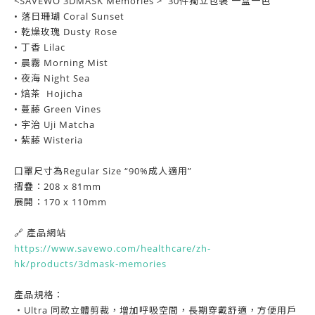
<SAVEWO 3DMASK Memories > 30件獨立包裝 一盒一色
• 落日珊瑚 Coral Sunset
• 乾燥玫瑰 Dusty Rose
• 丁香 Lilac
• 晨霧 Morning Mist
• 夜海 Night Sea
• 焙茶 Hojicha
•
蔓藤 Green Vines
• 宇治
Uji Matcha
• 紫藤
Wisteria
口罩尺寸為Regular Size “90%成人適用”
摺疊：208 x 81mm
展開：170 x 110mm
🔗 產品網站
https://www.savewo.com/healthcare/zh-
hk/products/3dmask-memories
產品規格：
・Ultra 同款立體剪裁，增加呼吸空間，長期穿戴舒適，方便用戶