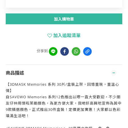
加入購物車
加入追蹤清單
分享到
商品描述
【3DMASK Memories 系列 30片/盒裝上架，回憶重現，重溫心
情】
自SAVEWO Memories 系列12色推出以嚟一直大受歡迎，不少朋
友仔仲用慣咗某啲顏色，為更方便大家，我哋好高興地宣佈為其中
9款精選顏色，正式推出30件盒裝！定價更加實惠！大家都以色彩
填滿生活吧！