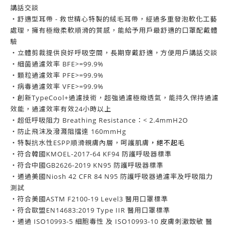
講話交談
・舒適型耳帶 - 救世精心特製的絨毛耳帶，經過多重發泡軟化工藝
處理，擁有極緻柔軟順滑的質感，能給予用戶最舒適的口罩配戴體
驗
・立體剪裁提供良好呼吸空間，長期穿戴舒適，方便用戶講話交談
・細菌過濾效率 BFE>=99.9%
・顆粒過濾效率 PFE>=99.9%
・病毒過濾效率 VFE>=99.9%
・創新TypeCool+過濾技術，超強過濾極緻透氣，能持久保持過濾
效能，過濾效率有效24小時以上
・超低呼吸阻力 Breathing Resistance：< 2.4mmH2O
・防止飛沫及潑濺阻擋達 160mmHg
・特製抗水性ESPP順滑親膚內層，呵護肌膚
，絕不起毛
・符合韓國KMOEL-2017-64 KF94 防護呼吸器標準
・符合中國GB2626-2019 KN95 防護呼吸器標準
・通過美國Niosh 42 CFR 84 N95 防護呼吸器過濾率及呼吸阻力
測試
・符合美國ASTM F2100-19 Level3 醫用口罩標準
・符合歐盟EN14683:2019 Type IIR 醫用口罩標準
・通過 ISO10993-5 細胞毒性 及 ISO10993-10 皮膚刺激致敏 醫