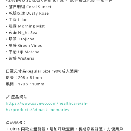
<SAVEWO 3DMASK Memories > 30件獨立包裝 一盒一色
• 落日珊瑚 Coral Sunset
• 乾燥玫瑰 Dusty Rose
• 丁香 Lilac
• 晨霧 Morning Mist
• 夜海 Night Sea
• 焙茶 Hojicha
•
蔓藤 Green Vines
• 宇治
Uji Matcha
• 紫藤
Wisteria
口罩尺寸為Regular Size “90%成人適用”
摺疊：208 x 81mm
展開：170 x 110mm
🔗 產品網站
https://www.savewo.com/healthcare/zh-
hk/products/3dmask-memories
產品規格：
・Ultra 同款立體剪裁，增加呼吸空間，長期穿戴舒適，方便用戶