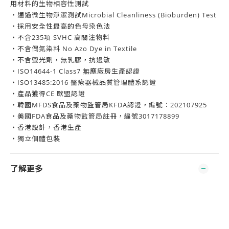
用材料的生物相容性測試
・通過微生物淨潔測試Microbial Cleanliness (Bioburden) Test
・採用安全性最高的色母染色法
・不含235項 SVHC 高關注物料
・不含偶氮染料 No Azo Dye in Textile
・不含螢光劑，無乳膠，抗過敏
・ISO14644-1 Class7 無塵廠房生產認證
・ISO13485:2016 醫療器械品質管理體系認證
・產品獲得CE 歐盟認證
・韓國MFDS食品及藥物監管局KFDA認證，編號：202107925
・美國FDA食品及藥物監管局註冊，編號3017178899
・香港設計，香港生產
・獨立個體包裝
了解更多