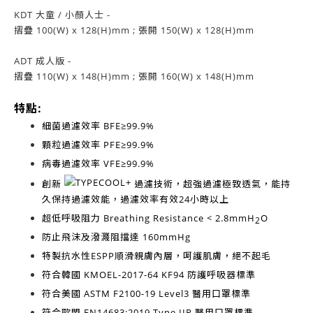
KDT 大童 / 小顏人士 -
摺疊 100(W) x 128(H)mm ; 張開 150(W) x 128(H)mm
ADT 成人版 -
摺疊 110(W) x 148(H)mm ; 張開 160(W) x 148(H)mm
特點:
細菌過濾效率
BFE≥99.9%
顆粒過濾效率
PFE≥99.9%
病毒過濾效率
VFE≥99.9%
創新
過濾技術，超強過濾極致透氣，能持
久保持過濾效能，過濾效率有效
24小時以上
超低呼吸阻力
Breathing Resistance < 2.8mmH
O
2
防止飛沫及潑濺阻擋達
160mmHg
特製抗水性ESPP順滑親膚內層，呵護肌膚，絕不起毛
符合韓國
KMOEL-2017-64 KF94
防護呼吸器標準
符合美國
ASTM F2100-19 Level3
醫用口罩標準
符合歐盟
EN14683:2019 Type IIR
醫用口罩標準