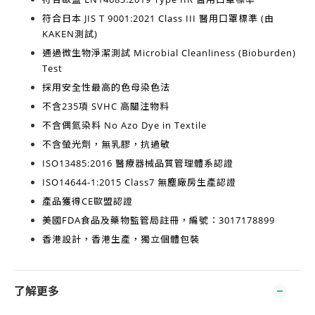
符合日本
JIS T 9001:2021 Class III
醫用口罩標準 (由
KAKEN測試)
通過微生物淨潔測試
Microbial Cleanliness (Bioburden)
Test
採用安全性最高的
色母染色法
不含
235項 SVHC 高關注物料
不含
偶氮染料 No Azo Dye in Textile
不含
螢光劑，無乳膠，抗過敏
ISO13485:2016
醫療器械品質管理體系認證
ISO14644-1:2015 Class7
無塵廠房生產認證
產品獲得
CE歐盟認證
美國FDA食品及藥物監管局註冊，編號：3017178899
香港設計，香港生產
，獨立個體包裝
了解更多