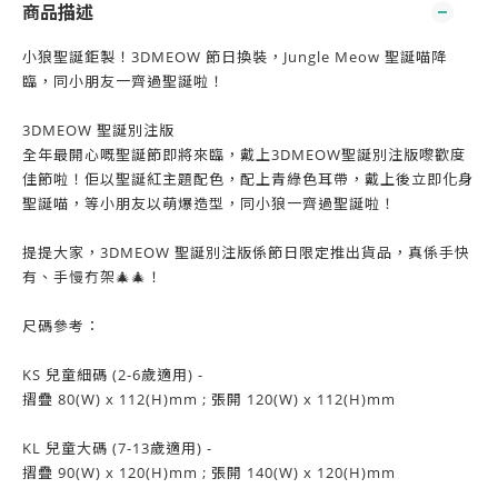
商品描述
小狼聖誕鉅製！3DMEOW 節日換裝，Jungle Meow 聖誕喵降
臨，同小朋友一齊過聖誕啦！
3DMEOW 聖誕別注版
全年最開心嘅聖誕節即將來臨，戴上3DMEOW聖誕別注版嚟歡度
佳節啦！佢以聖誕紅主題配色，配上青綠色耳帶，戴上後立即化身
聖誕喵，等小朋友以萌爆造型，同小狼一齊過聖誕啦！
提提大家，3DMEOW 聖誕別注版係節日限定推出貨品，真係手快
有、手慢冇架🎄🎄！
尺碼參考：
KS 兒童細碼 (2-6歲適用) -
摺疊 80(W) x 112(H)mm ; 張開 120(W) x 112(H)mm
KL 兒童大碼 (7-13歲適用) -
摺疊 90(W) x 120(H)mm ; 張開 140(W) x 120(H)mm