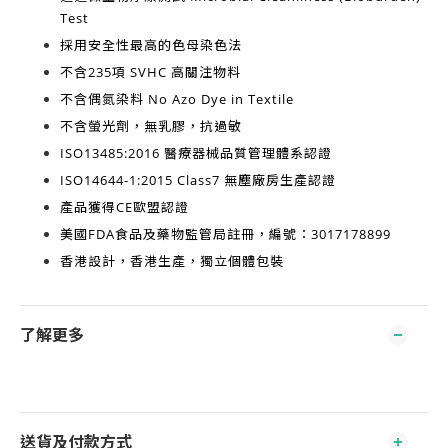
Test
採用安全性最高的
色母染色法
不含
235項 SVHC 高關注物料
不含
偶氮染料 No Azo Dye in Textile
不含
螢光劑，無乳膠，抗過敏
ISO13485:2016
醫療器械品質管理體系認證
ISO14644-1:2015 Class7
無塵廠房生產認證
產品獲得
CE歐盟認證
美國FDA食品及藥物監管局註冊，編號：3017178899
香港設計，香港生產
，獨立個體包裝
了解更多
送貨及付款方式