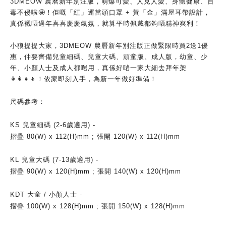
3DMEOW 農曆新年別注版，萌爆可愛、人見人愛、身體健康、百
毒不侵啦🤩！佢嘅「紅」運當頭口罩 + 黃「金」滿屋耳帶設計，
真係襯晒過年喜喜慶慶氣氛，就算平時佩戴都夠晒精神爽利！
小狼提提大家，3DMEOW 農曆新年別注版正做緊限時買2送1優
惠，仲要齊備兒童細碼、兒童大碼、頑童版、成人版，幼童、少
年、小顏人士及成人都啱用，真係好啱一家大細去拜年架
👩‍👩‍👧‍👦！依家即刻入手，為新一年做好準備！
尺碼參考：
KS 兒童細碼 (2-6歲適用) -
摺疊 80(W) x 112(H)mm ; 張開 120(W) x 112(H)mm
KL 兒童大碼 (7-13歲適用) -
摺疊 90(W) x 120(H)mm ; 張開 140(W) x 120(H)mm
KDT 大童 / 小顏人士 -
摺疊 100(W) x 128(H)mm ; 張開 150(W) x 128(H)mm