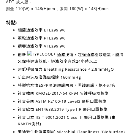
ADT 成人版 -
摺疊 110(W) x 148(H)mm ; 張開 160(W) x 148(H)mm
特點:
細菌過濾效率
BFE≥99.9%
顆粒過濾效率
PFE≥99.9%
病毒過濾效率
VFE≥99.9%
創新
過濾技術，超強過濾極致透氣，能持
久保持過濾效能，過濾效率有效
24小時以上
超低呼吸阻力
Breathing Resistance < 2.8mmH
O
2
防止飛沫及潑濺阻擋達
160mmHg
特製抗水性ESPP順滑親膚內層，呵護肌膚，絕不起毛
符合韓國
KMOEL-2017-64 KF94
防護呼吸器標準
符合美國
ASTM F2100-19 Level3
醫用口罩標準
符合歐盟
EN14683:2019 Type IIR
醫用口罩標準
符合日本
JIS T 9001:2021 Class III
醫用口罩標準 (由
KAKEN測試)
通過微生物淨潔測試
Microbial Cleanliness (Bioburden)