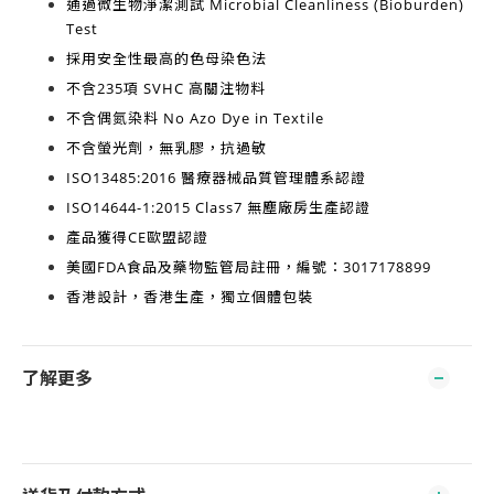
通過微生物淨潔測試
Microbial Cleanliness (Bioburden)
Test
採用安全性最高的
色母染色法
不含
235項 SVHC 高關注物料
不含
偶氮染料 No Azo Dye in Textile
不含
螢光劑，無乳膠，抗過敏
ISO13485:2016
醫療器械品質管理體系認證
ISO14644-1:2015 Class7
無塵廠房生產認證
產品獲得
CE歐盟認證
美國FDA食品及藥物監管局註冊，編號：3017178899
香港設計，香港生產
，獨立個體包裝
了解更多