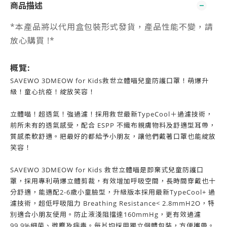
商品描述
*本產品將以代用盒包裝形式發貨，產品性能不變，請
放心購買 !*
概覽:
SAVEWO 3DMEOW for Kids救世立體喵兒童防護口罩！萌爆升
級！童心抗疫！綻放笑容！
立體喵！超透氣！強過濾！採用救世最新TypeCool＋過濾技術，
前所未有的透氣感受，配合 ESPP 不織布親膚物料及舒適型耳帶，
質感柔軟舒適。把最好的都給予小朋友，讓他們戴著口罩也能綻放
笑容！
SAVEWO 3DMEOW for Kids 救世立體喵是即棄式兒童防護口
罩，採用專利萌爆立體剪裁，有效增加呼吸空間，長時間穿戴也十
分舒適，能適配2-6歲小童臉型，升級版本採用最新TypeCool+ 過
濾技術，超低呼吸阻力 Breathing Resistance< 2.8mmH2O，特
別適合小朋友使用。防止液淺阻擋達160mmHg，更有效過濾
99.9%細菌、微塵及病毒。每片均採用獨立個體包裝，方便攜帶。