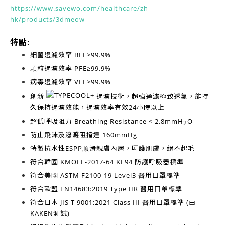
https://www.savewo.com/healthcare/zh-
hk/products/3dmeow
特點:
細菌過濾效率
BFE≥99.9%
顆粒過濾效率
PFE≥99.9%
病毒過濾效率
VFE≥99.9%
創新
過濾技術，超強過濾極致透氣，能持
久保持過濾效能，過濾效率有效
24小時以上
超低呼吸阻力
Breathing Resistance < 2.8mmH
O
2
防止飛沫及潑濺阻擋達
160mmHg
特製抗水性ESPP順滑親膚內層，呵護肌膚，絕不起毛
符合韓國
KMOEL-2017-64 KF94
防護呼吸器標準
符合美國
ASTM F2100-19 Level3
醫用口罩標準
符合歐盟
EN14683:2019 Type IIR
醫用口罩標準
符合日本
JIS T 9001:2021 Class III
醫用口罩標準 (由
KAKEN測試)