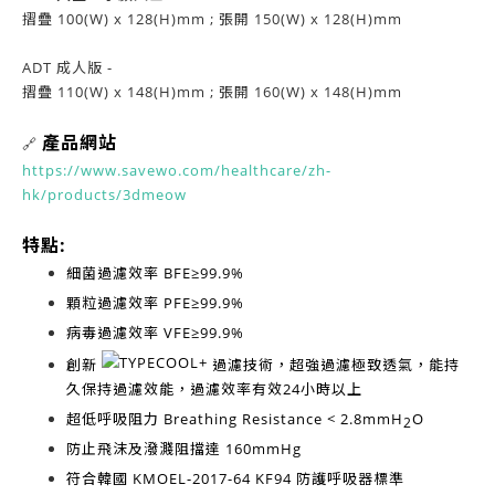
摺疊 100(W) x 128(H)mm ; 張開 150(W) x 128(H)mm
ADT 成人版 -
摺疊 110(W) x 148(H)mm ; 張開 160(W) x 148(H)mm
產品網站
🔗
https://www.savewo.com/healthcare/zh-
hk/products/3dmeow
特點:
細菌過濾效率
BFE≥99.9%
顆粒過濾效率
PFE≥99.9%
病毒過濾效率
VFE≥99.9%
創新
過濾技術，超強過濾極致透氣，能持
久保持過濾效能，過濾效率有效
24小時以上
超低呼吸阻力
Breathing Resistance < 2.8mmH
O
2
防止飛沫及潑濺阻擋達
160mmHg
符合韓國
KMOEL-2017-64 KF94
防護呼吸器標準