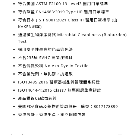
符合美國
ASTM F2100-19 Level3
醫用口罩標準
符合歐盟
EN14683:2019 Type IIR
醫用口罩標準
符合日本
JIS T 9001:2021 Class III
醫用口罩標準 (由
KAKEN測試)
通過微生物淨潔測試
Microbial Cleanliness (Bioburden)
Test
採用安全性最高的
色母染色法
不含
235項 SVHC 高關注物料
不含
偶氮染料 No Azo Dye in Textile
不含
螢光劑，無乳膠，抗過敏
ISO13485:2016
醫療器械品質管理體系認證
ISO14644-1:2015 Class7
無塵廠房生產認證
產品獲得
CE歐盟認證
美國FDA食品及藥物監管局註冊，編號：3017178899
香港設計，香港生產
，獨立個體包裝