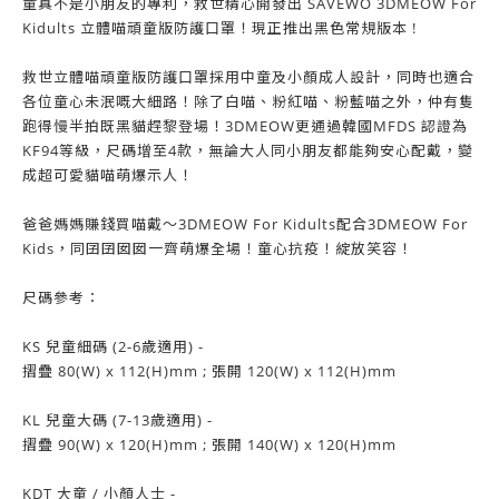
童真不是小朋友的專利，救世精心開發出 SAVEWO 3DMEOW For
Kidults 立體喵頑童版防護口罩！現正推出黑色常規版本 !
救世立體喵頑童版防護口罩採用中童及小顏成人設計，同時也適合
各位童心未泯嘅大細路！除了白喵、粉紅喵、粉藍喵之外，仲有隻
跑得慢半拍既黑貓趕黎登場！3DMEOW更通過韓國MFDS 認證為
KF94等級，尺碼增至4款，無論大人同小朋友都能夠安心配戴，變
成超可愛貓喵萌爆示人！
爸爸媽媽賺錢買喵戴～3DMEOW For Kidults配合3DMEOW For
Kids，同囝囝囡囡一齊萌爆全場！童心抗疫！綻放笑容！
尺碼參考：
KS 兒童細碼 (2-6歲適用) -
摺疊 80(W) x 112(H)mm ; 張開 120(W) x 112(H)mm
KL 兒童大碼 (7-13歲適用) -
摺疊 90(W) x 120(H)mm ; 張開 140(W) x 120(H)mm
KDT 大童 / 小顏人士 -