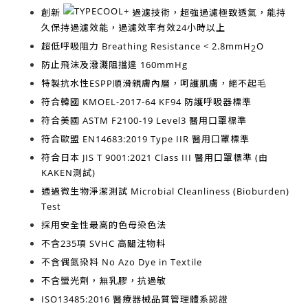
創新
過濾技術，超強過濾極致透氣，能持
久保持過濾效能，過濾效率有效
24小時以上
超低呼吸阻力
Breathing Resistance < 2.8mmH
O
2
防止飛沫及潑濺阻擋達
160mmHg
特製抗水性
ESPP順滑親膚內層
，呵護肌膚
，絕不起毛
符合韓國
KMOEL-2017-64 KF94
防護呼吸器標準
符合美國
ASTM F2100-19 Level3
醫用口罩標準
符合歐盟
EN14683:2019 Type IIR
醫用口罩標準
符合日本
JIS T 9001:2021 Class III
醫用口罩標準 (由
KAKEN測試)
通過微生物淨潔測試
Microbial Cleanliness (Bioburden)
Test
採用安全性最高的
色母染色法
不含
235項 SVHC 高關注物料
不含
偶氮染料 No Azo Dye in Textile
不含
螢光劑，無乳膠，抗過敏
ISO13485:2016
醫療器械品質管理體系認證