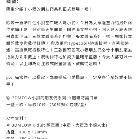
概覽:
隆重介紹！小狼的朋友們系列正式登場，喵！
除咗一直陪伴住小狼左右嘅大哥小豹，今日為大家隆重介紹另外兩
位貓喵朋友，分別係天生麗質，喵界嘅女神小柑，同人見人愛天然
呆直嘅小沅！三款立體喵系列均與一般立體喵系列一樣，獨家超立
體剪裁令你戴得舒適， 與及秉承Typecool+過濾技術，有著強過
濾、高透氣嘅極致特性！三款極可愛嘅小狼朋友們必令小朋友毫無
抵抗力乖乖戴上，我哋仲特地加設少量嘅頑童版，令大人都可以一
齊萌，以上均為別注款式限量發售，欲購從速喇！
p.s. 喵盒仲可以摺起，立即變成可愛擺設，一定令各位貓奴愛不惜
手！
😺 3DMEOW小狼的朋友們系列 立體喵防護口罩
一盒三款，每款10片 （30片獨立包裝/盒）
尺寸資料：
🔷 3DMEOW Kidult 頑童版 (中童、大童及小顏人士)
摺疊：100 x 128mm
張開：150 x 128mm