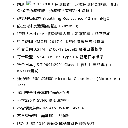
創新
過濾技術，超強過濾極致透氣，能持
久保持過濾效能，過濾效率有效
24小時以上
超低呼吸阻力
Breathing Resistance < 2.8mmH
O
2
防止飛沫及潑濺阻擋達
160mmHg
特製抗水性ESPP順滑親膚內層，呵護肌膚，絕不起毛
符合韓國
KMOEL-2017-64 KF94
防護呼吸器標準
符合美國
ASTM F2100-19 Level3
醫用口罩標準
符合歐盟
EN14683:2019 Type IIR
醫用口罩標準
符合日本
JIS T 9001:2021 Class III
醫用口罩標準 (由
KAKEN測試)
通過微生物淨潔測試
Microbial Cleanliness (Bioburden)
Test
採用安全性最高的
色母染色法
不含
235項 SVHC 高關注物料
不含
偶氮染料 No Azo Dye in Textile
不含
螢光劑，無乳膠，抗過敏
ISO13485:2016
醫療器械品質管理體系認證