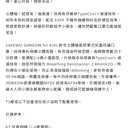
級！童心抗疫！綻放笑容！
立體喵！超透氣！強過濾！採用救世最新TypeCool＋過濾技術，
前所未有的透氣感受，配合 ESPP 不織布親膚物料及舒適型耳帶，
質感柔軟舒適。把最好的都給予小朋友，讓他們戴著口罩也能綻放
笑容！
SAVEWO 3DMEOW for Kids 救世立體喵是即棄式兒童防護口
罩，採用專利萌爆立體剪裁，有效增加呼吸空間，長時間穿戴也十
分舒適，能適配2-6歲小童臉型，升級版本採用最新TypeCool+ 過
濾技術，超低呼吸阻力 Breathing Resistance< 2.8mmH2O，特
別適合小朋友使用。防止液淺阻擋達160mmHg，更有效過濾
99.9%細菌、微塵及病毒。每片均採用獨立個體包裝，方便攜帶。
3DMEOW更通過韓國MFDS 認證為KF94等級，尺碼增至4款，無
論大人同小朋友都能夠安心配戴，變成超可愛貓喵萌爆示人！
*3歲或以下幼童須在成人協助下配戴使用。
尺碼參考：
KS 兒童細碼 (2-6歲適用) -