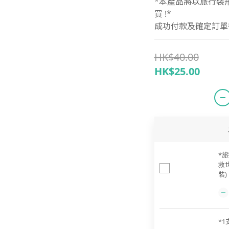
*本產品將以旅行裝
買 !*
成功付款及確定訂單後 
HK$40.00
HK$25.00
*旅
救
裝)
*1