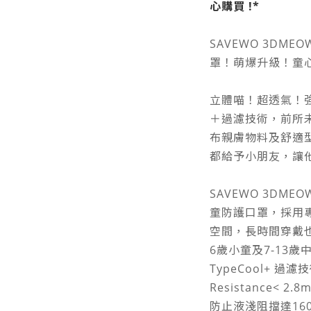
心購買 !*
SAVEWO 3DME
罩！萌爆升級！童
立體喵！超透氣！強
＋過濾技術，前所未
布親膚物料及舒適
都給予小朋友，讓
SAVEWO 3DMEO
童防護口罩，採用
空間，長時間穿戴也
6歲小童及7-13
TypeCool+ 過濾
Resistance<
防止液淺阻擋達160