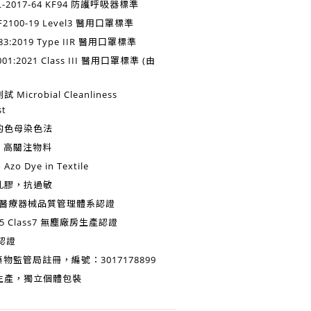
-2017-64 KF94
防護呼吸器標準
2100-19 Level3
醫用口罩標準
3:2019 Type IIR
醫用口罩標準
001:2021 Class III
醫用口罩標準 (由
測試
Microbial Cleanliness
st
的
色母染色法
HC 高關注物料
zo Dye in Textile
乳膠，抗過敏
醫療器械品質管理體系認證
5 Class7
無塵廠房生產認證
認證
物監管局註冊，編號：3017178899
生產
，獨立個體包裝