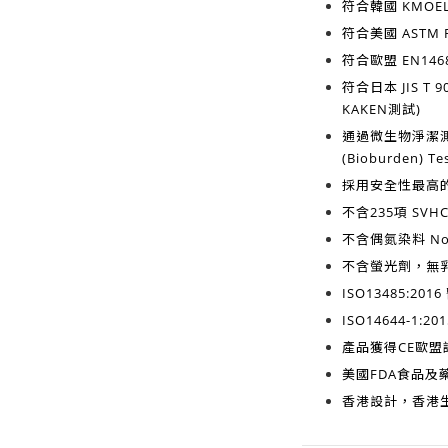
符合韓國
KMOEL
符合美國
ASTM F
符合歐盟
EN1468
符合日本
JIS T 9
KAKEN測試)
通過微生物淨潔
(Bioburden) Te
採用安全性最高
不含
235項 SV
不含
偶氮染料 No A
不含
螢光劑，無
ISO13485:2016
ISO14644-1:201
產品獲得
CE歐盟
美國FDA食品及藥
香港設計，香港