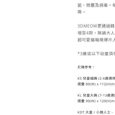
菌、微塵及病毒。
帶。
3DMEOW更通過韓
增至4款，無論大
超可愛貓喵萌爆示
*3歲或以下幼童
尺碼參考：
KS 兒童細碼 (2-6歲適用)
摺疊 80(W) x 112(H)m
KL 兒童大碼 (7-13歲適用
摺疊 90(W) x 120(H)m
KDT 大童 / 小顏人士 -