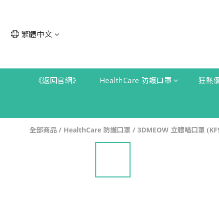
繁體中文
《返回官網》
HealthCare 防護口罩
狂熱
全部商品
/
HealthCare 防護口罩
/
3DMEOW 立體喵口罩 (KF9