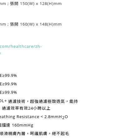
mm ; 張開 150(W) x 128(H)mm
mm ; 張開 160(W) x 148(H)mm
com/healthcare/zh-
w
E≥99.9%
E≥99.9%
E≥99.9%
過濾技術，超強過濾極致透氣，能持
，過濾效率有效
24小時以上
eathing Resistance < 2.8mmH
O
2
阻擋達
160mmHg
P順滑親膚內層，呵護肌膚，絕不起毛