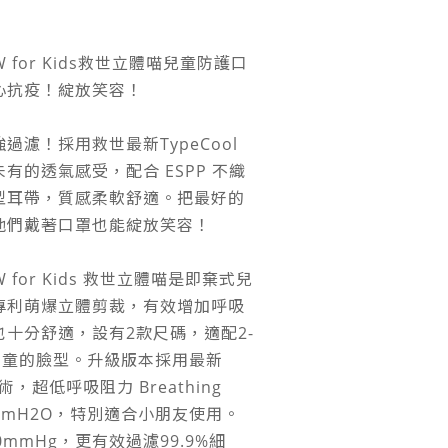
OW for Kids救世立體喵兒童防護口
心抗疫！綻放笑容！
過濾！採用救世最新TypeCool
有的透氣感受，配合 ESPP 不織
型耳帶，質感柔軟舒適。把最好的
他們戴著口罩也能綻放笑容！
W for Kids 救世立體喵是即棄式兒
專利萌爆立體剪裁，有效增加呼吸
十分舒適，設有2款尺碼，適配2-
歲中童的臉型。升級版本採用最新
技術，超低呼吸阻力 Breathing
 2.8mmH2O，特別適合小朋友使用。
mmHg，更有效過濾99.9%細