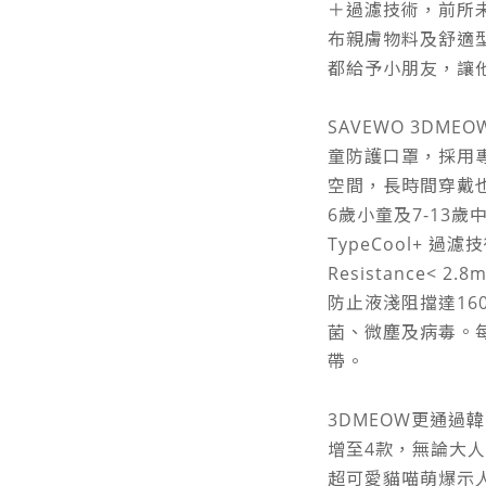
＋過濾技術，前所未
布親膚物料及舒適
都給予小朋友，讓
SAVEWO 3DMEO
童防護口罩，採用
空間，長時間穿戴也
6歲小童及7-13
TypeCool+ 過濾
Resistance<
防止液淺阻擋達160
菌、微塵及病毒。
帶。
3DMEOW更通過韓
增至4款，無論大
超可愛貓喵萌爆示