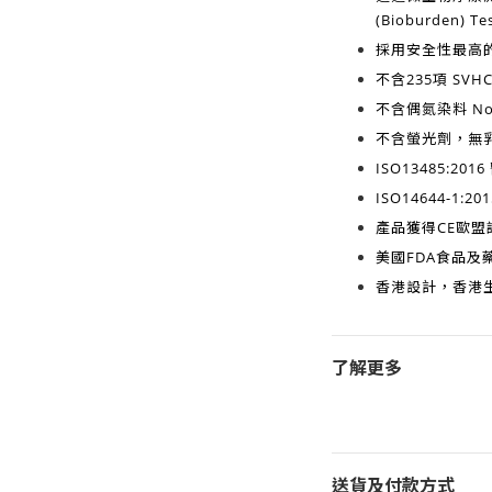
(Bioburden) Te
採用安全性最高
不含
235項 SV
不含
偶氮染料 No A
不含
螢光劑，無
ISO13485:2016
ISO14644-1:201
產品獲得
CE歐盟
美國FDA食品及藥
香港設計，香港
了解更多
送貨及付款方式