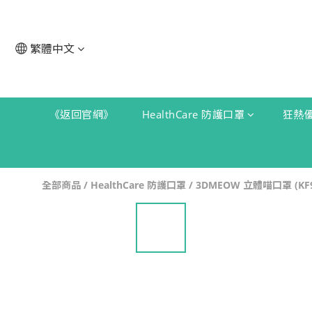
繁體中文
《返回官網》
HealthCare 防護口罩
狂熱
全部商品
/
HealthCare 防護口罩
/
3DMEOW 立體喵口罩 (KF9