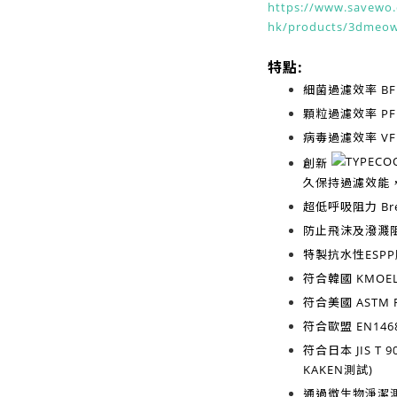
https://www.savewo.
hk/products/3dmeo
特點:
細菌過濾效率
BF
顆粒過濾效率
PF
病毒過濾效率
VF
創新
久保持過濾效能
超低呼吸阻力
Br
防止飛沫及潑濺
特製抗水性ESP
符合韓國
KMOEL
符合美國
ASTM F
符合歐盟
EN1468
符合日本
JIS T 9
KAKEN測試)
通過微生物淨潔