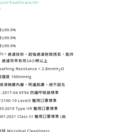
com/healthcare/zh-
w
E≥99.9%
E≥99.9%
E≥99.9%
過濾技術，超強過濾極致透氣，能持
，過濾效率有效
24小時以上
eathing Resistance < 2.8mmH
O
2
阻擋達
160mmHg
P順滑親膚內層，呵護肌膚，絕不起毛
-2017-64 KF94
防護呼吸器標準
2100-19 Level3
醫用口罩標準
3:2019 Type IIR
醫用口罩標準
001:2021 Class III
醫用口罩標準 (由
測試
Microbial Cleanliness