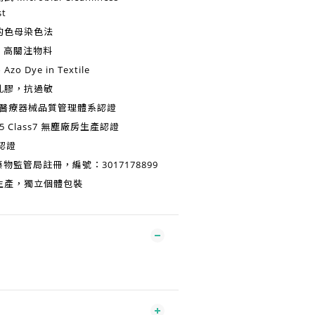
st
的
色母染色法
HC 高關注物料
zo Dye in Textile
乳膠，抗過敏
醫療器械品質管理體系認證
5 Class7
無塵廠房生產認證
認證
物監管局註冊，編號：3017178899
生產
，獨立個體包裝