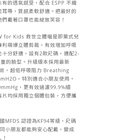
有的透氣感受，配合 ESPP 不織
型耳帶，質感柔軟舒適。把最好的
他們戴著口罩也能綻放笑容！
W for Kids 救世立體喵是即棄式兒
專利萌爆立體剪裁，有效增加呼吸
十分舒適，設有2款尺碼，適配2-
歲中童的臉型。升級版本採用最新
技術，超低呼吸阻力 Breathing
 2.8mmH2O，特別適合小朋友使用。
mmHg，更有效過濾99.9%細
每片均採用獨立個體包裝，方便攜
國MFDS 認證為KF94等級，尺碼
人同小朋友都能夠安心配戴，變成
人！