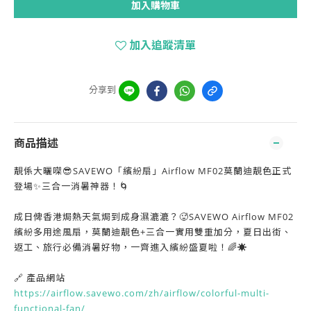
加入購物車
加入追蹤清單
分享到
商品描述
靚係大曬㗎😎SAVEWO「繽紛扇」Airflow MF02莫蘭迪靚色正式
登場✨三合一消暑神器！🌀
成日俾香港焗熱天氣焗到成身濕漉漉？🥵SAVEWO Airflow MF02
繽紛多用途風扇，莫蘭迪靚色+三合一實用雙重加分，夏日出街、
返工、旅行必備消暑好物，一齊進入繽紛盛夏啦！🌈☀️
🔗 產品網站
https://airflow.savewo.com/zh/airflow/colorful-multi-
functional-fan/