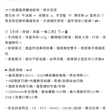
🎨六色霧面莫蘭迪配色｜穿衣百搭
櫻花粉 🌸 牛油黃 🧈 夜霧灰 🌫️ 天空藍 🩵 薄荷綠 🌿 香草白 🤍
等多款低飽和霧面色系，方便襯托穿搭，當作造型小配飾！📸✨
💡【手持｜掛頸｜桌面 一機三用】🖐️🪢🖥️
✅手持模式：淨重淨係123g，體積細巧輕身，輕易入袋，行街、搭
車隨時吹🚶‍
✅掛頸模式：隨盒附送專用掛繩，徹底解放雙手，唔使再手揸風扇
🙌
✅桌面模式：摺合平放枱面，自帶涼風，變身辦公室迷你小涼風❄️
🌬️風扇規格：🔥❄️
▪️最高風速6.8m/s、9200轉高轉速電機，帶走滯熱💨⚡
▪️4段風速可調+內置靜音結構，柔風/勁風自由切換
▪️風扇多角度可調，隨意調校吹面/吹頸
▪️2000mAh安全鋰電，最長續航10小時，最大風都吹到2小時，
USB-C充電只需2小時
✅安全認證齊全：CE、FCC、RoHS、UN38.3認證，電池合規，搭