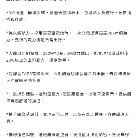
*3秒摺疊 - 簡單步驟，摺疊後體積細小，並可站立及拖行，便於攜
帶和存放。
*持久續航力 - 採用高容量電池時，一次充電提供高達30km續航
力，充沛的電力滿足日常出行。
*大輸出無刷電機 - 220W*2充沛的動力輸出，能實現12度或斜率
20%以上的上斜動力，遠勝對手。
*超靜音EABS電磁剎車 - 採用創新超靜音離合剎車器，告別傳統煩
人的電磁制動系統。
*一流操作體驗 - 控制器設有7段速度設定，以及車速顯示，提供簡
單自然舒適的操控。
*扶手開合式設計 - 實現三向上落，以及在車上進餐，方便護理人
員。
*無線遙控駕駛 - 選配無線遙控器，使用藍芽技術加密，方便無線