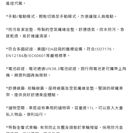
遙控代駕。
*手動/電動模式 - 輕鬆切換至手動模式，方便護理人員推動。
*防污易潔坐墊 - 特製的空氣纖維坐墊，舒適透氣，防水防污，急
速乾透，易於維護清潔。
*符合多國認證 - 美國FDA註冊的醫療設備，符合ISO7176、
EN12184及IEC60601等嚴格標準。
*電池認證 - 電池通過UN38.3電池認證，旅行用電池更可攜帶上飛
機，周遊列國再無限制。
*舒適避震- 前輪避震，座椅避震及空氣纖維坐墊，堅固的碳纖車
架，提供良好舒適乘座體驗。
*儲物空間 - 車底設有專用的儲物袋，容量達11L，可以放入大量
私人物品，便利出行。
*特製全覆式車輪- 有效防止灰塵及頭髮於車輪殘留，採用防污金