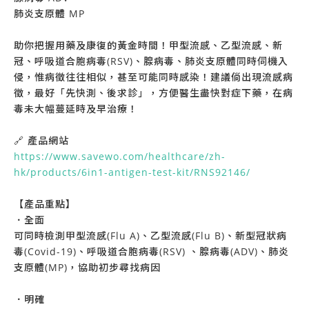
肺炎支原體 MP
助你把握用藥及康復的黃金時間！甲型流感、乙型流感、新
冠、呼吸道合胞病毒(RSV)、腺病毒、肺炎支原體同時伺機入
侵，惟病徵往往相似，甚至可能同時感染！建議倘出現流感病
徵，最好「先快測、後求診」，方便醫生盡快對症下藥，在病
毒未大幅蔓延時及早治療！
🔗 產品網站
https://www.savewo.com/healthcare/zh-
hk/products/6in1-antigen-test-kit/RNS92146/
【產品重點】
．全面
可同時檢測甲型流感(Flu A)、乙型流感(Flu B)、新型冠狀病
毒(Covid-19)、呼吸道合胞病毒(RSV) 、腺病毒(ADV)、肺炎
支原體(MP)，協助初步尋找病因
．明確