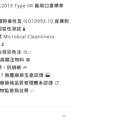
2019 Type IIR 醫用口罩標準
 細胞毒性及 ISO10993-10 皮膚刺
容性測試 🧪
robial Cleanliness
 🔬
母染色法 🎨✅
C 高關注物料 🚫
，抗過敏 🌱
ass 7 無塵廠房生產認證 🏭
6 醫療器械品質管理體系認證 📑
藥物監管局註冊 ✅