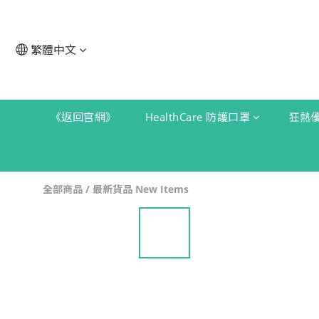
繁體中文
《返回官網》
HealthCare 防護口罩
狂熱
全部商品
/
最新貨品 New Items