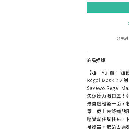
分享到
商品描述
【超「V」面！ 超舒
Regal Mask 2
Savewo Rega
失保護力嘅口罩！
最自然輕盈一面，
罩，戴上去舒適貼
唔覺焗住焗住🌬️，
易攜🎒，無論去