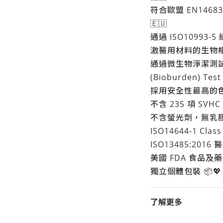
符合歐盟 EN14683:
🇪🇺
通過 ISO10993-5
激醫用材料的生物相
通過微生物淨潔測試 Mic
(Bioburden) Test
採用安全性最高的色
不含 235 項 SVH
不含螢光劑，無乳膠
ISO14644-1 Cl
ISO13485:201
美國 FDA 食品及
獨立個體包裝 📦💖
了解更多