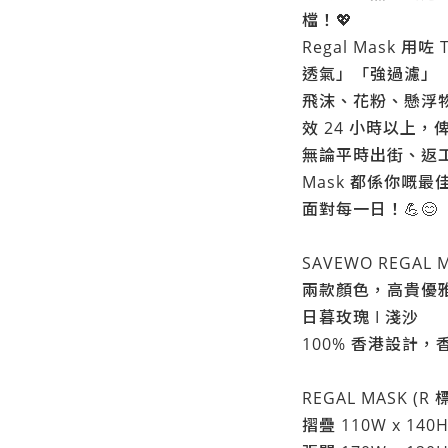
檔！💖
Regal Mask 用
透氣」「強過濾」
飛沫、花粉、懸浮
效 24 小時以上，
無論平時出街、返工定係
Mask 都係你嘅
面對每一日！💪😊
SAVEWO REGAL
兩款顏色，高貴優雅 
日暮玫瑰 I 淺沙
100% 香港設計，香
REGAL MASK (R
摺疊 110W x 140