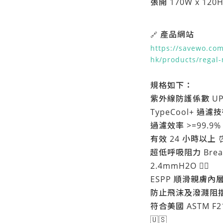
張開 170W x 120
產品網站
🔗
https://savewo.com
hk/products/regal
規格如下：
紫外線防護係數 UPF 3
TypeCool+ 過
過濾效率 >=99
有效 24 小時以上 
超低呼吸阻力 Breath
2.4mmH2O 😮‍💨
ESPP 順滑親膚內
防止飛沫及潑濺阻擋達 
符合美國 ASTM F21
🇺🇸