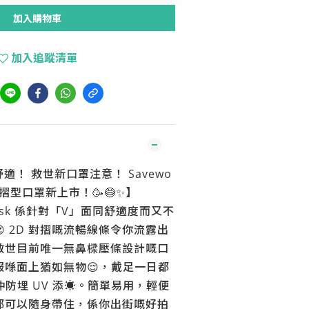
加入購物車
加入追蹤清單
適！ 救世新口罩注意！ Savewo
D 對摺型口罩新上市！🥳😷✨】
l Mask 係針對「V」面同舒適度而又不
 2D 對摺嘅流暢線條令你流露出
救世目前唯一無鼻樑壓條設計嘅口
服喺面上猶如無物😌，戴足一日都
仲防埋 UV 添☀️。簡單易用，輕便
邊都可以隨身帶住，係你出街嘅好拍