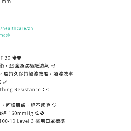
H mm
/healthcare/zh-
-mask
0 ☀️🛡️
濾技術，超強過濾極緻透氣 💨
.9%，能持久保持過濾效能，過濾效率
⏰✅
ing Resistance：<
層，呵護肌膚，絕不起毛 🤍
160mmHg 💦🚫
00-19 Level 3 醫用口罩標準