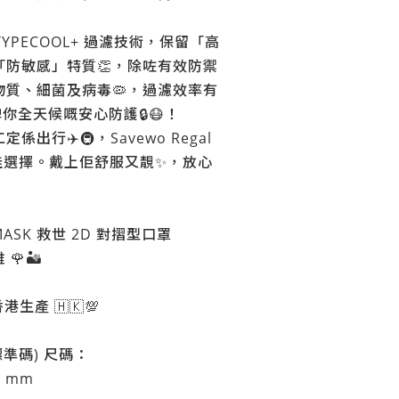
咗 TYPECOOL+ 過濾技術，保留「高
「防敏感」特質👏，除咗有效防禦
物質、細菌及病毒🦠，過濾效率有
俾你全天候嘅安心防護🔒😷！
出行✈️🚇，Savewo Regal
最佳選擇。戴上佢舒服又靚✨，放心
 MASK 救世 2D 對摺型口罩
🏜️
港生產 🇭🇰💯
 標準碼)
尺碼：
H mm