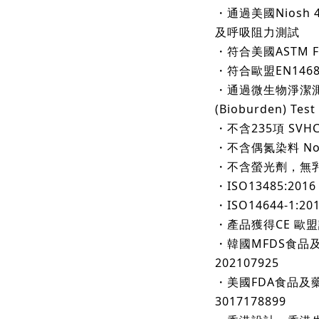
・通過美國Niosh 4
及呼吸阻力測試
・符合美國ASTM F2
・符合歐盟EN14683
・通過微生物淨潔測試Mi
(Bioburden) Test
・
不含235項 SV
・不含偶氮染料 No Azo
・不含螢光劑，無
・ISO13485:2
・ISO14644-1:2
・產品獲得CE 歐
・韓國MFDS食品
202107925
・美國FDA食品及
3017178899