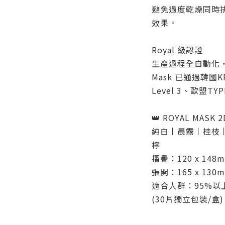
避免過度乾燥同時
效果。
Royal 級認證
生產過程全自動化，
Mask 已通過韓國K
Level 3、歐盟T
👑 ROYAL MAS
純白丨晨霧丨桂枝
檸
摺疊：120 x 148
張開：165 x 130
適合人群：95%以
(30片獨立包裝/盒)