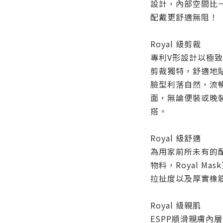
設計，內部空間比
配戴更舒適無阻！
Royal 級剪裁
專利V形設計以極
剪裁獨特，舒適地
臉型利落自然，流
面，無論便裝或晚裝，
搭。
Royal 級舒適
為用家前所未有的
物料，Royal M
拉扯度以及厚實橡
Royal 級親肌
ESPP順滑親膚內