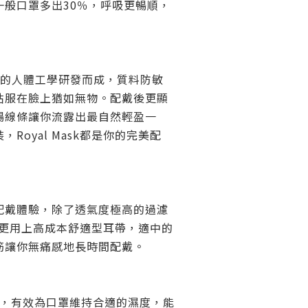
一般口罩多出30％，呼吸更暢順，
致的人體工學研發而成，質料防敏
貼服在臉上猶如無物。配戴後更顯
暢線條讓你流露出最自然輕盈一
Royal Mask都是你的完美配
配戴體驗，除了透氣度極高的過濾
ask更用上高成本舒適型耳帶，適中的
筋讓你無痛感地長時間配戴。
層，有效為口罩維持合適的濕度，能