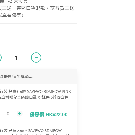
1-2 天發貨
罩買二送一專區口罩混款，享有買二送
以享有優惠）
以優惠價加購商品
行裝 兒童細碼* SAVEWO 3DMEOW PINK
世立體喵兒童防護口罩 粉紅色(5片獨立包
優惠價 HK$22.00
行裝 兒童大碼 * SAVEWO 3DMEOW