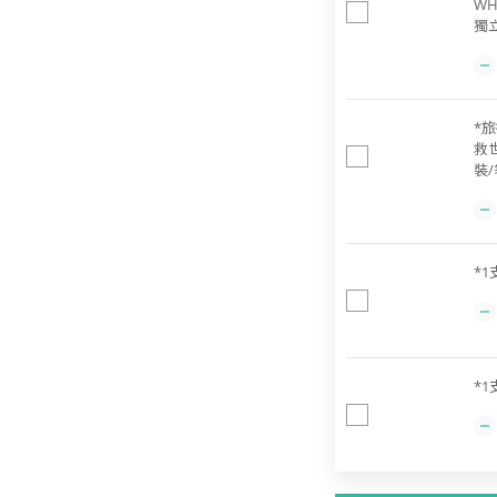
WH
獨立
*旅
救
裝/
*1
*1