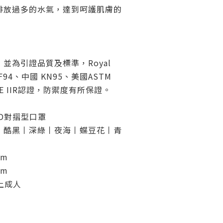
排放過多的水氣，達到呵護肌膚的
並為引證品質及標準，Royal
F94、中國 KN95、美國ASTM
YPE IIR認證，防禦度有所保證。
K 2D對摺型口罩
丨酷黑
丨
深綠
丨
夜海
丨
蝶豆花
丨
青
mm
mm
上成人