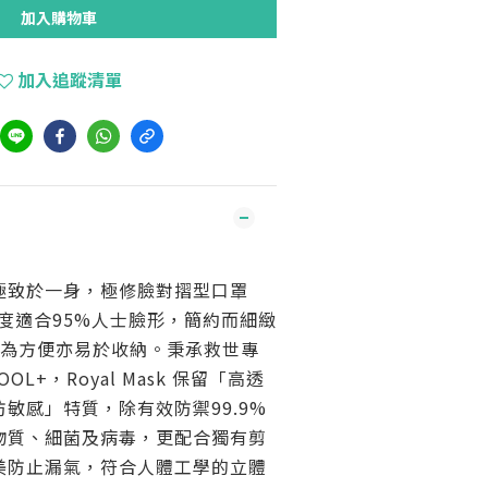
加入購物車
加入追蹤清單
極致於一身，極修臉對摺型口罩
，能高度適合95%人士臉形，簡約而細緻
極為方便亦易於收納。秉承救世專
OL+，Royal Mask 保留「高透
敏感」特質，除有效防禦99.9%
物質、細菌及病毒，更配合獨有剪
美防止漏氣，符合人體工學的立體