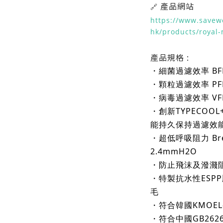
產品網站
🔗
https://www.savew
hk/products/royal
產品規格 :
・細菌過濾效率 BFE
・顆粒過濾效率 PFE
・病毒過濾效率 VFE
・創新TYPECO
能持久保持過濾效
・超低呼吸阻力 Breat
2.4mmH2O
・防止飛沫及潑濺阻擋
・
特製抗水性ESP
毛
・符合韓國KMOEL-
・
符合中國GB2626