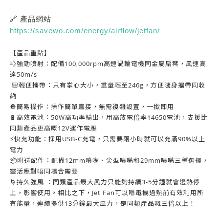
🔗
產品網站
https://savewo.com/energy/airflow/jetfan/
【產品重點】
💨強勁噴射：配備100,000rpm高速渦輪電機同金屬扇葉，風速高
達50m/s
🎒輕便攜帶：只有掌心大小，重量輕至246g，方便隨身攜帶同收
納
🔘簡易操作：操作簡單直接，無需複雜設置，一撳即用
🔋高效電池：50W高功率輸出，用高放電倍率14650電池，支援比
同類產品更高嘅12V運作電壓
⚡快充功能：採用USB-C充電，只需要兩小時就可以充滿90%以上
電力
📦附送配件：配備12mm噴嘴、尖型噴嘴和29mm噴嘴三種選擇，
靈活應對唔同場合需要
🌀持久強風 ：同類產品最大風力只能夠持續3-5分鐘就會過熱停
止，影響使用。相比之下，Jet Fan可以喺電機過熱前有效利用所
有能量，連續提供13分鐘最大風力，是同類產品嘅三倍以上！