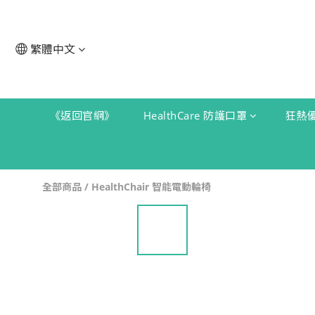
繁體中文
《返回官網》
HealthCare 防護口罩
狂熱
全部商品
/
HealthChair 智能電動輪椅